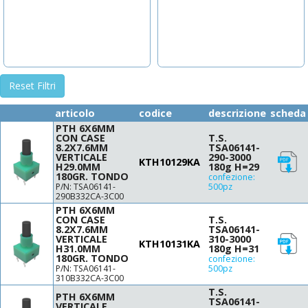
7.1
7.3
7.4
7.5
7.7
8
Reset Filtri
8.35
8.5
articolo
codice
descrizione
scheda
8.55
PTH 6X6MM
CON CASE
T.S.
8.8
8.2X7.6MM
TSA06141-
9
VERTICALE
290-3000
KTH10129KA
H29.0MM
180g H=29
9.5
180GR. TONDO
confezione:
9.7
P/N: TSA06141-
500pz
290B332CA-3C00
10.3
PTH 6X6MM
10.85
CON CASE
T.S.
8.2X7.6MM
TSA06141-
11
VERTICALE
310-3000
KTH10131KA
11.34
H31.0MM
180g H=31
180GR. TONDO
confezione:
11.35
P/N: TSA06141-
500pz
11.5
310B332CA-3C00
T.S.
11.8
PTH 6X6MM
TSA06141-
VERTICALE
11.85