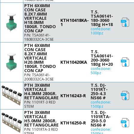
PTH 6X6MM
CON CASE
T.S.
8.2X7.6MM
TSA06141-
VERTICALE
KTH10418KA-
180-3060
H18.0MM
1
180g H=18
180GR. TONDO
confezione:
CON CAP
1000pz
P/N: TSA06141-
180B332CA-3C6E
PTH 6X6MM
CON CASE
T.S.
8.2X7.6MM
TSA06141-
VERTICALE
200-3060
H20.0MM
KTH10420KA
180g H=20
180GR. TONDO
confezione:
CON CAP
500pz
P/N: TSA06141-
200B332CA-3C6E
PTH 3X6MM
T.S. DJ-
VERTICALE
1101RT-
H4.3MM 280GR.
250-4.3
KTH16243-R
RETTANGOLARE
NS66 #
P/N: 1101RT-3 RED
confezione:
STEM
1500pz
PTH 3X6MM
T.S. DJ-
VERTICALE
1101RTA-
H5.0MM 280GR.
250-5.0
KTH16250-R
RETTANGOLARE
NS66 #
P/N: 1101RTA-3 RED
confezione:
STEM
1500pz