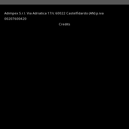
Adimpex S.r.l. Via Adriatica 17/c 60022 Castelfidardo (AN) p.iva
00207600420
Credits