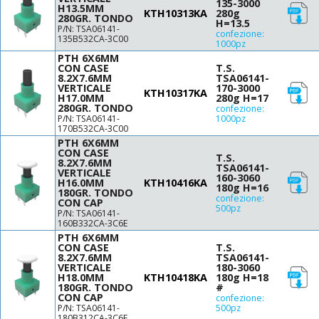
135-3000
H13.5MM
KTH10313KA
280g
12
280GR. TONDO
H=13.5
P/N: TSA06141-
12.5
confezione:
135B532CA-3C00
1000pz
13
PTH 6X6MM
13.5
CON CASE
T.S.
8.2X7.6MM
TSA06141-
13.7
VERTICALE
170-3000
KTH10317KA
14.5
H17.0MM
280g H=17
280GR. TONDO
confezione:
15
P/N: TSA06141-
1000pz
15.5
170B532CA-3C00
PTH 6X6MM
15.85
CON CASE
T.S.
16
8.2X7.6MM
TSA06141-
VERTICALE
16.3
160-3060
H16.0MM
KTH10416KA
180g H=16
16.5
180GR. TONDO
confezione:
CON CAP
17
500pz
P/N: TSA06141-
17.5
160B332CA-3C6E
PTH 6X6MM
18
CON CASE
T.S.
20
8.2X7.6MM
TSA06141-
VERTICALE
180-3060
29
H18.0MM
KTH10418KA
180g H=18
31
180GR. TONDO
#
CON CAP
confezione:
P/N: TSA06141-
500pz
180B312CA-3C6E