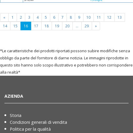
«
1
2
3
4
5
6
7
8
9
10
11
12
13
(current
14
15
16
17
18
19
20
...
29
»
page)
*Le caratteristiche dei prodotti riportati possono subire modifiche senza
obbligo da parte del fornitore di darne notizia. Le immagini riprodotte in
questo sito hanno solo scopo illustrativo e potrebbero non corrispondere
alla realtà*
AZIENDA
Storia
Condizioni generali di vendita
Politica per la qualità