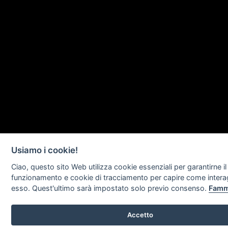
Usiamo i cookie!
Ciao, questo sito Web utilizza cookie essenziali per garantirne il
funzionamento e cookie di tracciamento per capire come intera
esso. Quest'ultimo sarà impostato solo previo consenso.
Famm
Accetto