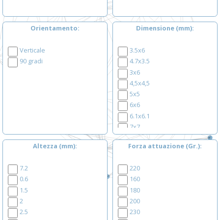
Orientamento
Dimensione (mm)
Verticale
3.5x6
90 gradi
4.7x3.5
3x6
4,5x4,5
5x5
6x6
6.1x6.1
7x7
8x8
Altezza (mm)
Forza attuazione (Gr.)
10x10
6.3x6.3
7.2
220
7.4x7.4
0.6
160
12x12
1.5
180
2
200
2.5
230