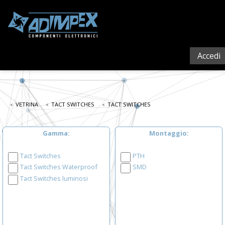
Accedi
VETRINA
TACT SWITCHES
TACT SWITCHES
Gamma
Montaggio
Tact Switches
PTH
Tact Switches Waterproof
SMD
Tact Switches luminosi