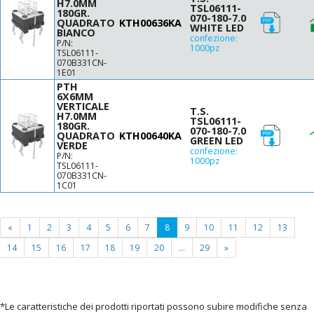
H7.0MM
TSL06111-
180GR.
070-180-7.0
QUADRATO
KTH00636KA
WHITE LED
BIANCO
confezione:
P/N:
1000pz
TSL06111-
070B331CN-
1E01
PTH
6X6MM
VERTICALE
T.S.
H7.0MM
TSL06111-
180GR.
070-180-7.0
QUADRATO
KTH00640KA
GREEN LED
VERDE
confezione:
P/N:
1000pz
TSL06111-
070B331CN-
1C01
(current
«
1
2
3
4
5
6
7
8
9
10
11
12
13
page)
14
15
16
17
18
19
20
...
29
»
*Le caratteristiche dei prodotti riportati possono subire modifiche senza