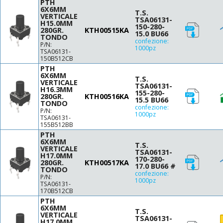
PTH
6X6MM
12
T.S.
VERTICALE
TSA06131-
12.5
H15.0MM
150-280-
280GR.
KTH00515KA
13
15.0 BU66
TONDO
confezione:
13.5
P/N:
1000pz
TSA06131-
13.7
150B512CB
14.5
PTH
6X6MM
15
T.S.
VERTICALE
TSA06131-
15.5
H16.3MM
155-280-
280GR.
KTH00516KA
15.5 BU66
15.85
TONDO
confezione:
16
P/N:
1000pz
TSA06131-
16.3
155B512BB
16.5
PTH
6X6MM
17
T.S.
VERTICALE
TSA06131-
17.5
H17.0MM
170-280-
280GR.
KTH00517KA
17.0 BU66 #
18
TONDO
confezione:
P/N:
20
1000pz
TSA06131-
29
170B512CB
31
PTH
6X6MM
T.S.
VERTICALE
TSA06131-
H17.0MM