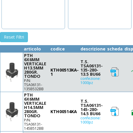
7.1
7.3
7.4
7.5
7.7
8
Reset Filtri
8.35
8.5
articolo
codice
descrizione
scheda
disp
8.55
PTH
6X6MM
8.8
T.S.
VERTICALE
TSA06131-
9
H13.5MM
KTH00513KA-
135-280-
280GR.
9.5
1
13.5 BU66
TONDO
confezione:
9.7
P/N:
1000pz
TSA06131-
10.3
135B532BB
10.85
PTH
6X6MM
11
T.S.
VERTICALE
TSA06131-
11.34
H14.5MM
145-280-
280GR.
KTH00514KA
11.35
14.5 BU66
TONDO
confezione:
11.5
P/N:
1000pz
TSA06131-
11.8
145B512BB
11.85