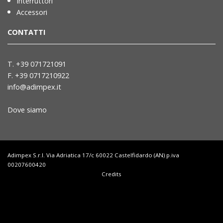
Interruttori
Accessori
CONTATTI
T. +39 071721091
F. +39 0717210922
info@adimpex.it
Dove siamo
Adimpex S.r.l. Via Adriatica 17/c 60022 Castelfidardo (AN) p.iva
00207600420
Credits