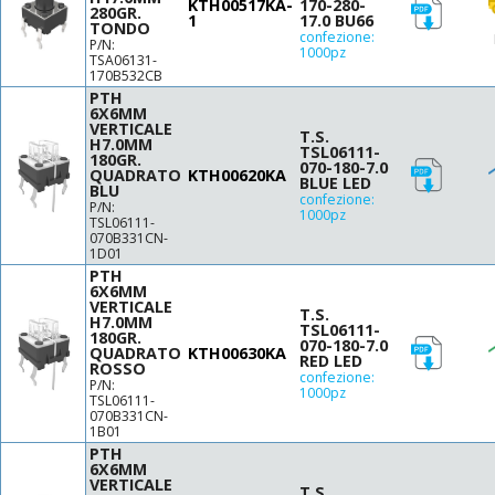
KTH00517KA-
170-280-
280GR.
1
17.0 BU66
TONDO
confezione:
P/N:
1000pz
TSA06131-
170B532CB
PTH
6X6MM
VERTICALE
T.S.
H7.0MM
TSL06111-
180GR.
070-180-7.0
QUADRATO
KTH00620KA
BLUE LED
BLU
confezione:
P/N:
1000pz
TSL06111-
070B331CN-
1D01
PTH
6X6MM
VERTICALE
T.S.
H7.0MM
TSL06111-
180GR.
070-180-7.0
QUADRATO
KTH00630KA
RED LED
ROSSO
confezione:
P/N:
1000pz
TSL06111-
070B331CN-
1B01
PTH
6X6MM
VERTICALE
T.S.