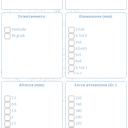
Orientamento
Dimensione (mm)
Verticale
3.5x6
90 gradi
4.7x3.5
3x6
4,5x4,5
5x5
6x6
6.1x6.1
7x7
8x8
Altezza (mm)
Forza attuazione (Gr.)
10x10
6.3x6.3
7.2
220
7.4x7.4
0.6
160
12x12
1.5
180
2
200
2.5
230