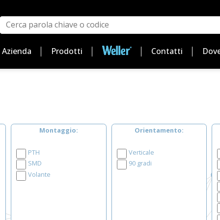
Azienda
Prodotti
Contatti
Dove
Montaggio
Orientamento
PTH
Verticale
SMD
90 gradi
Volante