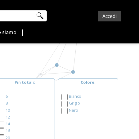
Accedi
 siamo
Pin totali
Colore
6
Bianco
8
Grigio
10
Nero
12
14
16
20