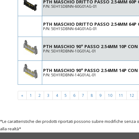
PTH MASCHIO DRITTO PASSO 2.54MM 60P
P/N: 5EH1SDBNN-60G01AG-01
PTH MASCHIO DRITTO PASSO 2.54MM 64P 
P/N: 5EH1SDBNN-64G01AG-01
PTH MASCHIO 90° PASSO 2.54MM 10P CON
P/N: 5EH1RDBNN-10G01AL-01
PTH MASCHIO 90° PASSO 2.54MM 14P CON
P/N: 5EH1RDBNN-14G01AL-01
«
1
2
3
4
5
6
7
8
9
10
11
12
*Le caratteristiche dei prodotti riportati possono subire modifiche senza 
alla realtà*