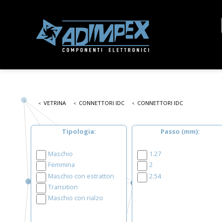
VETRINA
CONNETTORI IDC
CONNETTORI IDC
Tipologia
Passo (mm)
Maschio
1.27
Femmina
2
Maschio con estrattori
2.54
Transition
Maschio con rialzo