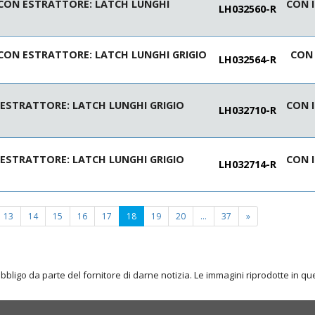
 CON ESTRATTORE: LATCH LUNGHI
CON I
LH032560-R
CON ESTRATTORE: LATCH LUNGHI GRIGIO
CON 
LH032564-R
 ESTRATTORE: LATCH LUNGHI GRIGIO
CON I
LH032710-R
 ESTRATTORE: LATCH LUNGHI GRIGIO
CON I
LH032714-R
(current
13
14
15
16
17
18
19
20
...
37
»
page)
obbligo da parte del fornitore di darne notizia. Le immagini riprodotte in 