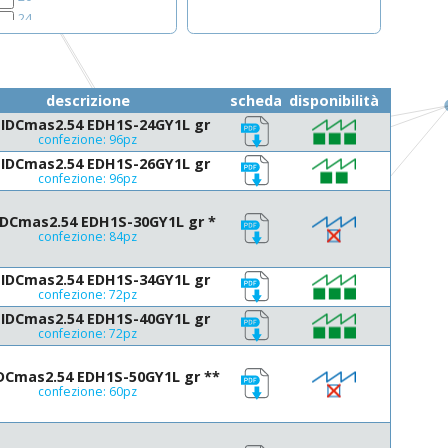
24
26
30
34
descrizione
scheda
disponibilità
40
IDCmas2.54 EDH1S-24GY1L gr
44
confezione: 96pz
50
IDCmas2.54 EDH1S-26GY1L gr
52
confezione: 96pz
60
64
DCmas2.54 EDH1S-30GY1L gr *
confezione: 84pz
IDCmas2.54 EDH1S-34GY1L gr
confezione: 72pz
IDCmas2.54 EDH1S-40GY1L gr
confezione: 72pz
DCmas2.54 EDH1S-50GY1L gr **
confezione: 60pz