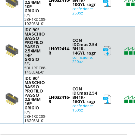
LH032410-
BH1R-
2.54MM
R
10GYL ragr
10P
confezione:
GRIGIO
280pz
P/N:
5BH1RDC88-
10G05AL-01
IDC 90°
MASCHIO
BASSO
CON
PROFILO
IDCmas2.54
PASSO
LH032414-
BH1R-
2.54MM
R
14GYL ragr
14P
confezione:
GRIGIO
220pz
P/N:
5BH1RDC88-
14G05AL-01
IDC 90°
MASCHIO
BASSO
CON
PROFILO
IDCmas2.54
PASSO
LH032416-
BH1R-
2.54MM
R
16GYL ragr
16P
confezione:
GRIGIO
180pz
P/N:
5BH1RDC88-
16G05AL-01