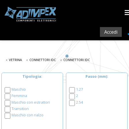
Accedi
VETRINA
CONNETTORI IDC
CONNETTORI IDC
Tipologia
Passo (mm)
Maschio
1.27
Femmina
2
Maschio con estrattori
2.54
Transition
Maschio con rialzo