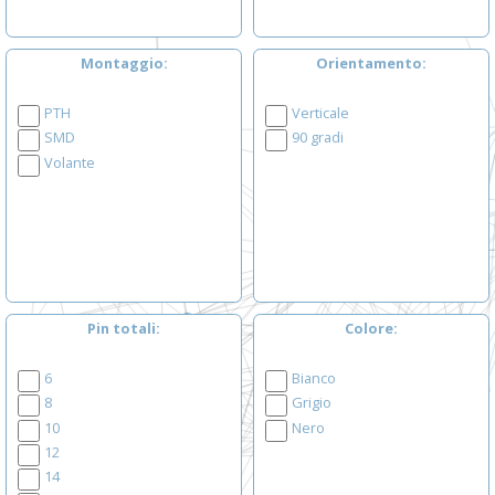
Montaggio
Orientamento
PTH
Verticale
SMD
90 gradi
Volante
Pin totali
Colore
6
Bianco
8
Grigio
10
Nero
12
14