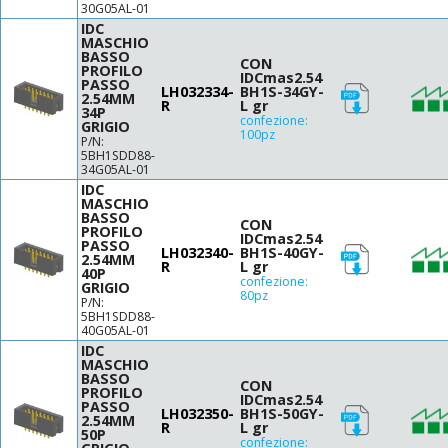
30G05AL-01
IDC
MASCHIO
BASSO
CON
PROFILO
IDCmas2.54
PASSO
LH032334-
BH1S-34GY-
2.54MM
R
L gr
34P
confezione:
GRIGIO
100pz
P/N:
5BH1SDD88-
34G05AL-01
IDC
MASCHIO
BASSO
CON
PROFILO
IDCmas2.54
PASSO
LH032340-
BH1S-40GY-
2.54MM
R
L gr
40P
confezione:
GRIGIO
80pz
P/N:
5BH1SDD88-
40G05AL-01
IDC
MASCHIO
BASSO
CON
PROFILO
IDCmas2.54
PASSO
LH032350-
BH1S-50GY-
2.54MM
R
L gr
50P
confezione: