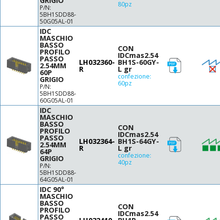
GRIGIO
80pz
P/N:
5BH1SDD88-
50G05AL-01
IDC
MASCHIO
BASSO
CON
PROFILO
IDCmas2.54
PASSO
LH032360-
BH1S-60GY-
2.54MM
R
L gr
60P
confezione:
GRIGIO
60pz
P/N:
5BH1SDD88-
60G05AL-01
IDC
MASCHIO
BASSO
CON
PROFILO
IDCmas2.54
PASSO
LH032364-
BH1S-64GY-
2.54MM
R
L gr
64P
confezione:
GRIGIO
40pz
P/N:
5BH1SDD88-
64G05AL-01
IDC 90°
MASCHIO
BASSO
CON
PROFILO
IDCmas2.54
PASSO