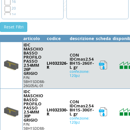
16
20
24
26
Reset Filtri
30
34
articolo
codice
descrizione
scheda
disponib
40
IDC
44
MASCHIO
BASSO
50
CON
PROFILO
IDCmas2.54
52
PASSO
LH032326-
BH1S-26GY-
2.54MM
60
R
L gr
26P
confezione:
64
GRIGIO
120pz
P/N:
5BH1SDD88-
26G05AL-01
IDC
MASCHIO
BASSO
CON
PROFILO
IDCmas2.54
PASSO
LH032330-
BH1S-30GY-
2.54MM
R
L gr
30P
confezione:
GRIGIO
120pz
P/N:
5BH1SDD88-