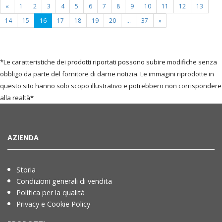
«
1
2
3
4
5
6
7
8
9
10
11
12
13
(current
14
15
16
17
18
19
20
...
37
»
page)
*Le caratteristiche dei prodotti riportati possono subire modifiche senza
obbligo da parte del fornitore di darne notizia. Le immagini riprodotte in
questo sito hanno solo scopo illustrativo e potrebbero non corrispondere
alla realtà*
AZIENDA
Storia
Condizioni generali di vendita
Politica per la qualità
Privacy e Cookie Policy