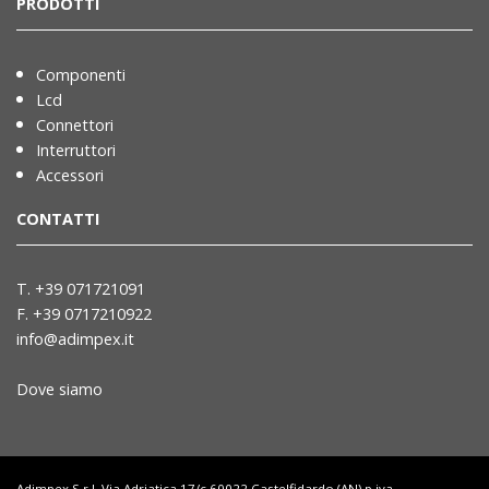
PRODOTTI
Componenti
Lcd
Connettori
Interruttori
Accessori
CONTATTI
T. +39 071721091
F. +39 0717210922
info@adimpex.it
Dove siamo
Adimpex S.r.l. Via Adriatica 17/c 60022 Castelfidardo (AN) p.iva