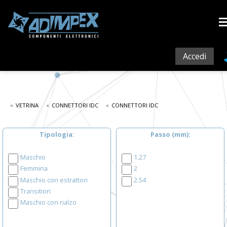
Accedi
VETRINA
CONNETTORI IDC
CONNETTORI IDC
Tipologia
Passo (mm)
Maschio
1.27
Femmina
2
Maschio con estrattori
2.54
Transition
Maschio con rialzo