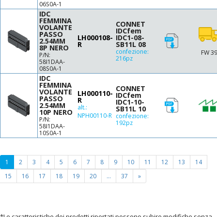
06S0A-1
IDC
FEMMINA
CONNET
VOLANTE
IDCfem
PASSO
LH000108-
IDC1-08-
2.54MM
R
SB11L 08
8P NERO
confezione:
FW 3
P/N:
216pz
58I1DAA-
08S0A-1
IDC
FEMMINA
CONNET
VOLANTE
LH000110-
IDCfem
PASSO
R
IDC1-10-
2.54MM
alt.:
SB11L 10
10P NERO
NPH00110-R
confezione:
P/N:
192pz
58I1DAA-
10S0A-1
(current
1
2
3
4
5
6
7
8
9
10
11
12
13
14
page)
15
16
17
18
19
20
...
37
»
*Le caratteristiche dei prodotti riportati possono subire modifiche senza