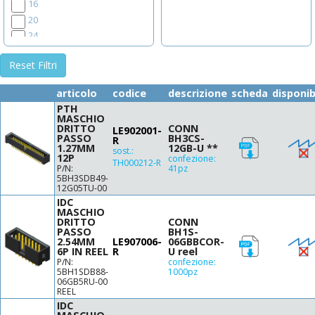
16
20
24
26
Reset Filtri
30
34
articolo
codice
descrizione
scheda
disponib
40
PTH
44
MASCHIO
DRITTO
CONN
50
LE902001-
PASSO
BH3CS-
R
52
1.27MM
12GB-U **
sost.:
12P
confezione:
60
TH000212-R
P/N:
41pz
64
5BH3SDB49-
12G05TU-00
IDC
MASCHIO
DRITTO
CONN
PASSO
BH1S-
2.54MM
LE907006-
06GBBCOR-
6P IN REEL
R
U reel
P/N:
confezione:
5BH1SDB88-
1000pz
06GB5RU-00
REEL
IDC