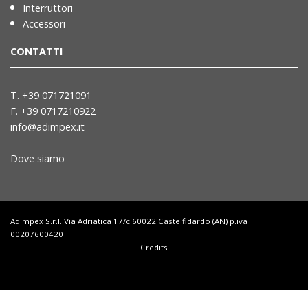
Interruttori
Accessori
CONTATTI
T. +39 071721091
F. +39 0717210922
info@adimpex.it
Dove siamo
Adimpex S.r.l. Via Adriatica 17/c 60022 Castelfidardo (AN) p.iva
00207600420
Credits