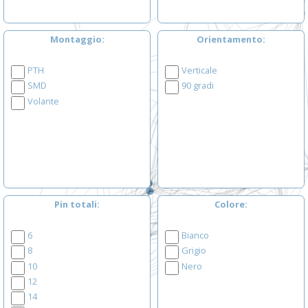
Montaggio
Orientamento
PTH
Verticale
SMD
90 gradi
Volante
Pin totali
Colore
6
Bianco
8
Grigio
10
Nero
12
14