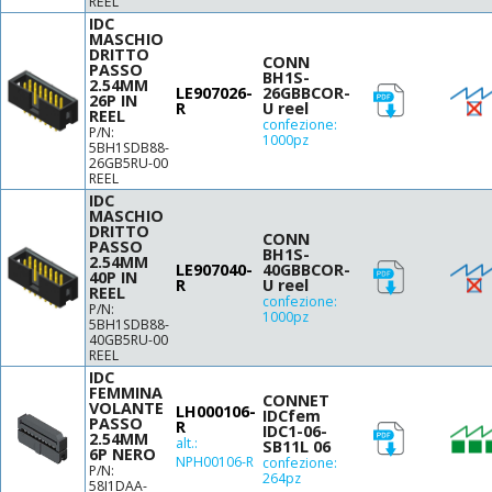
REEL
IDC
MASCHIO
DRITTO
CONN
PASSO
BH1S-
2.54MM
LE907026-
26GBBCOR-
26P IN
R
U reel
REEL
confezione:
P/N:
1000pz
5BH1SDB88-
26GB5RU-00
REEL
IDC
MASCHIO
DRITTO
CONN
PASSO
BH1S-
2.54MM
LE907040-
40GBBCOR-
40P IN
R
U reel
REEL
confezione:
P/N:
1000pz
5BH1SDB88-
40GB5RU-00
REEL
IDC
FEMMINA
CONNET
VOLANTE
LH000106-
IDCfem
PASSO
R
IDC1-06-
2.54MM
alt.:
SB11L 06
6P NERO
NPH00106-R
confezione:
P/N:
264pz
58I1DAA-