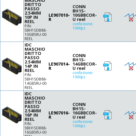
MASCHIO
DRITTO
CONN
PASSO
BH1S-
2.54MM
LE907010-
10GBBCOR-
10P IN
R
U reel
REEL
confezione:
P/N:
1000pz
5BH1SDB88-
10GB5RU-00
REEL
IDC
MASCHIO
DRITTO
CONN
PASSO
BH1S-
2.54MM
LE907014-
14GBBCOR-
14P IN
R
U reel
REEL
confezione:
P/N:
1000pz
5BH1SDB88-
14GB5RU-00
REEL
IDC
MASCHIO
DRITTO
CONN
PASSO
BH1S-
2.54MM
LE907016-
16GBBCOR-
16P IN
R
U reel
REEL
confezione:
P/N:
1000pz
5BH1SDB88-
16GB5RU-00