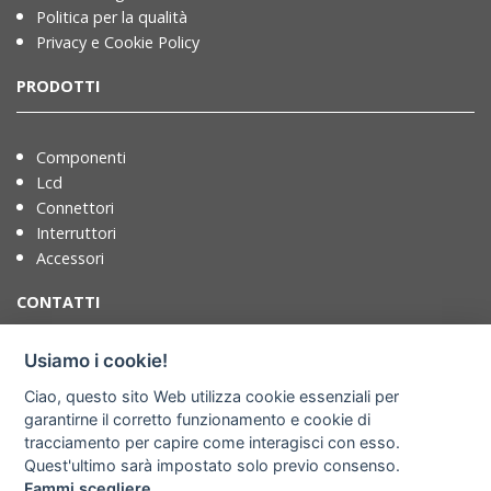
Politica per la qualità
Privacy e Cookie Policy
PRODOTTI
Componenti
Lcd
Connettori
Interruttori
Accessori
CONTATTI
Usiamo i cookie!
T. +39 071721091
Ciao, questo sito Web utilizza cookie essenziali per
F. +39 0717210922
garantirne il corretto funzionamento e cookie di
info@adimpex.it
tracciamento per capire come interagisci con esso.
Quest'ultimo sarà impostato solo previo consenso.
Dove siamo
Fammi scegliere