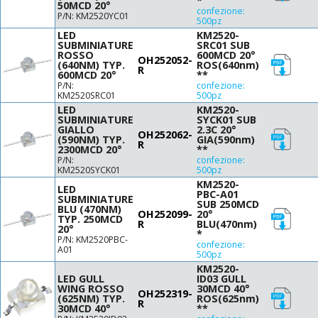
*
50MCD 20°
confezione:
P/N: KM2520YC01
500pz
LED
KM2520-
SUBMINIATURE
SRC01 SUB
ROSSO
600MCD 20°
OH252052-
(640NM) TYP.
ROS(640nm)
R
600MCD 20°
**
P/N:
confezione:
KM2520SRC01
500pz
LED
KM2520-
SUBMINIATURE
SYCK01 SUB
GIALLO
2.3C 20°
OH252062-
(590NM) TYP.
GIA(590nm)
R
2300MCD 20°
**
P/N:
confezione:
KM2520SYCK01
500pz
KM2520-
LED
PBC-A01
SUBMINIATURE
SUB 250MCD
BLU (470NM)
OH252099-
20°
TYP. 250MCD
R
BLU(470nm)
20°
*
P/N: KM2520PBC-
confezione:
A01
500pz
KM2520-
LED GULL
ID03 GULL
WING ROSSO
30MCD 40°
OH252319-
(625NM) TYP.
ROS(625nm)
R
30MCD 40°
**