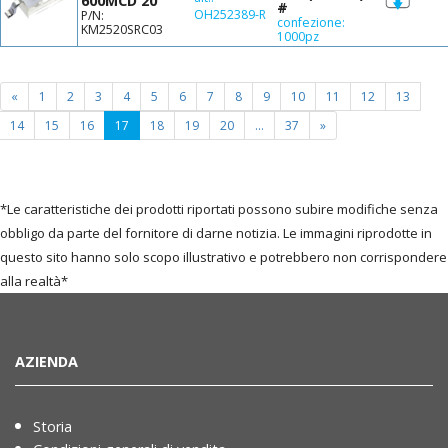
600MCD 20°
#
OH252389-R
P/N:
confezione:
KM2520SRC03
1000pz
«
1
2
3
4
5
6
7
8
9
10
11
12
13
(current
14
15
16
17
18
19
20
...
37
»
page)
*Le caratteristiche dei prodotti riportati possono subire modifiche senza
obbligo da parte del fornitore di darne notizia. Le immagini riprodotte in
questo sito hanno solo scopo illustrativo e potrebbero non corrispondere
alla realtà*
AZIENDA
Storia