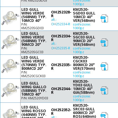
P/N: KM2520ID03
confezione:
1000pz
LED GULL
KM2520-
OH252328-
WING VERDE
SGD03 GULL
R
(568NM) TYP.
10MCD 40°
alt.:
10MCD 40°
VER(568nm)
OH252334-R
P/N:
confezione:
KM2520SGD03
1000pz
LED GULL
KM2520-
OH252334-
WING VERDE
SGC03 GULL
R
(568NM) TYP.
90MCD 20°
alt.:
90MCD 20°
VER(568nm)
OH252335-R
P/N:
confezione:
KM2520SGC03
1000pz
LED GULL
KM2520-
WING VERDE
CGCK03
(570NM) TYP.
OH252335-
800MCD 20°
800MCD 20°
R
VER(570nm)
P/N:
confezione:
KM2520CGCK03
1000pz
KM2520-
LED GULL
YD03 GULL
WING GIALLO
OH252344-
10MCD 40°
(588NM) TYP.
R
GIA(588nm)
10MCD 40°
confezione:
P/N: KM2520YD03
1000pz
KM2520-
LED GULL
SRC03 GULL
OH252352-
WING ROSSO
600MCD 20°
R
(640NM) TYP.
ROS(640nm)
alt.: