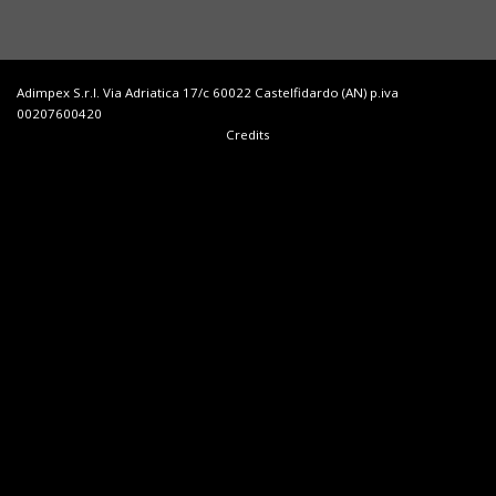
Adimpex S.r.l. Via Adriatica 17/c 60022 Castelfidardo (AN) p.iva
00207600420
Credits