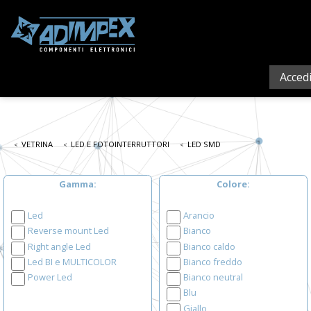
Acced
VETRINA
LED E FOTOINTERRUTTORI
LED SMD
Gamma
Colore
Led
Arancio
Reverse mount Led
Bianco
Right angle Led
Bianco caldo
Led BI e MULTICOLOR
Bianco freddo
Power Led
Bianco neutral
Blu
Giallo