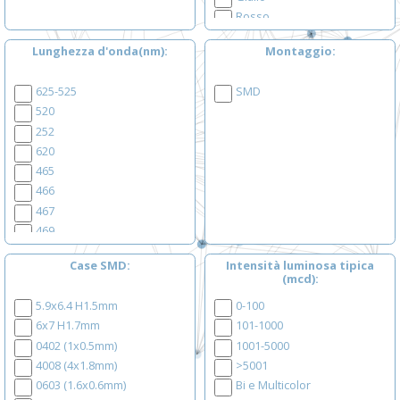
Rosso
Verde
Lunghezza d'onda(nm)
Montaggio
Arancio - Giallo
Arancio - Verde
625-525
SMD
Giallo - Verde
520
Rosso - Blu
252
Rosso - Giallo
620
Rosso - Verde
465
Rosso - Verde -Blu
466
467
469
470
Case SMD
Intensità luminosa tipica
474
(mcd)
522
5.9x6.4 H1.5mm
0-100
525
6x7 H1.7mm
101-1000
527
0402 (1x0.5mm)
1001-5000
565
4008 (4x1.8mm)
>5001
568
0603 (1.6x0.6mm)
Bi e Multicolor
570