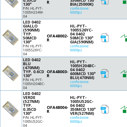
0.35CD
350MCD 130°
R
130°
BIA(25000K)
P/N: HL-PYT-
confezione:
1005H234W-
6000pz
04
LED 0402
GIALLO
HL-PYT-
(590NM)
1005S26YC-
TYP.
04 0402
OFA48002-
50MCD
50MCD 130°
R
130°
GIA(590NM)
P/N: HL-PYT-
confezione:
1005S26YC-
6000pz
04
LED 0402
HL-PYT-
BLU
1005H204BC-
(470NM)
04 0402
TYP. 0.6CD
OFA48003-
600MCD 130°
130°
R
BLU(470NM)
P/N: HL-PYT-
confezione:
1005H204BC-
6000pz
04
LED 0402
VERDE
HL-PYT-
(527NM)
1005U52GC-
TYP.
04 0402
OFA48004-
0.35CD
350MCD 130°
R
130°
VER(527NM)
P/N: HL-PYT-
confezione:
1005U52GC-
6000pz
04