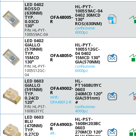
LED 0402
HL-PYT-
ROSSO
1005S9AC-04
(630NM)
0402 30MCD
TYP.
OFA48005-
130°
0.03CD
R
ROS(630NM)
130°
confezione:
P/N: HL-PYT-
6000pz
1005S9AC-04
LED 0402
GIALLO
HL-PYT-
(570NM)
1005S12GC-
TYP.
04 0402
OFA48050-
15MCD
15MCD 130°
R
130°
GIA(570NM)
P/N: HL-PYT-
confezione:
1005S12GC-
6000pz
04
LED 0603
HL-
GIALLO
PT1608U9YC
OFA49002-
(591NM)
0603
R
TYP.
240MCD 120°
sost.:
0.24CD
GIA(591nm)
120°
#
OFA49012-R
P/N: HL-PST-
confezione:
1608S31YC
4000pz
LED 0603
HL-PST-
BLU
1608H203BC
OFA49003-
(470NM)
0603
R
TYP.
270MCD 120°
alt.:
0.27CD