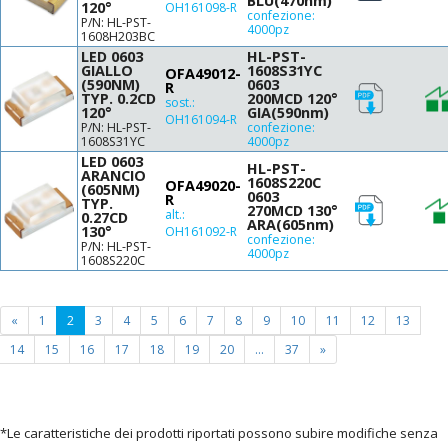
BLU(470nm)
120°
OH161098-R
confezione:
P/N: HL-PST-
4000pz
1608H203BC
LED 0603
HL-PST-
GIALLO
1608S31YC
OFA49012-
(590NM)
0603
R
TYP. 0.2CD
200MCD 120°
sost.:
120°
GIA(590nm)
OH161094-R
P/N: HL-PST-
confezione:
1608S31YC
4000pz
LED 0603
HL-PST-
ARANCIO
1608S220C
OFA49020-
(605NM)
0603
R
TYP.
270MCD 130°
alt.:
0.27CD
ARA(605nm)
130°
OH161092-R
confezione:
P/N: HL-PST-
4000pz
1608S220C
(current
«
1
2
3
4
5
6
7
8
9
10
11
12
13
page)
14
15
16
17
18
19
20
...
37
»
*Le caratteristiche dei prodotti riportati possono subire modifiche senza