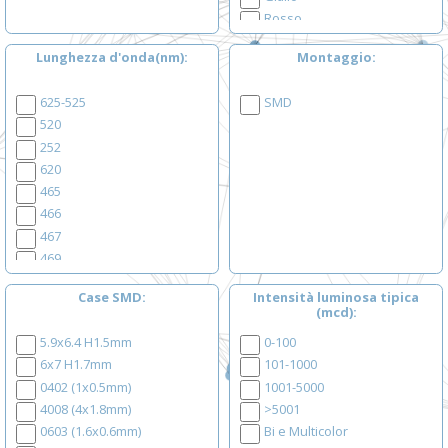
Rosso
Verde
Lunghezza d'onda(nm)
Montaggio
Arancio - Giallo
Arancio - Verde
625-525
SMD
Giallo - Verde
520
Rosso - Blu
252
Rosso - Giallo
620
Rosso - Verde
465
Rosso - Verde -Blu
466
467
469
470
Case SMD
Intensità luminosa tipica
474
(mcd)
522
5.9x6.4 H1.5mm
0-100
525
6x7 H1.7mm
101-1000
527
0402 (1x0.5mm)
1001-5000
565
4008 (4x1.8mm)
>5001
568
0603 (1.6x0.6mm)
Bi e Multicolor
570