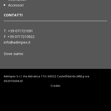
Accessori
CONTATTI
T. +39 071721091
F. +39 0717210922
info@adimpex.it
Dove siamo
Adimpex S.r.l. Via Adriatica 17/c 60022 Castelfidardo (AN) p.iva
00207600420
Credits