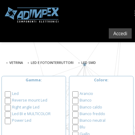
Accedi
VETRINA
LED E FOTOINTERRUTTORI
LED SMD
Gamma
Colore
Led
Arancio
Reverse mount Led
Bianco
Right angle Led
Bianco caldo
Led BI e MULTICOLOR
Bianco freddo
Power Led
Bianco neutral
Blu
Giallo