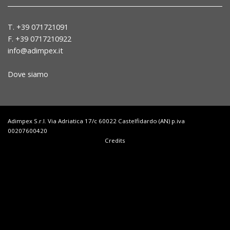
T. +39 071721091
F. +39 0717210922
info@adimpex.it
Dove siamo
Adimpex S.r.l. Via Adriatica 17/c 60022 Castelfidardo (AN) p.iva
00207600420
Credits