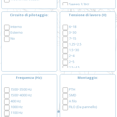
Sweep 3.3Hz
Pulse 1.2Hz
Circuito di pilotaggio
Tensione di lavoro (V)
Sweep 4.5Hz
Sweep 3.0Hz
Interno
6÷18
Pulse
Esterno
3÷30
costante
No
7÷15
1.25÷2.5
1.5÷30
2÷4
2÷5
2.5÷4.5
3÷5
Frequenza (Hz)
Montaggio
3÷5.5
3÷7
1500÷3500 Hz
PTH
3÷15
1500÷4000 Hz
SMD
3÷16
400 Hz
A filo
3÷20
1000 Hz
FILO (Da pannello)
3÷24
1100 Hz
3÷28