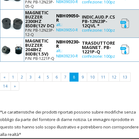
NBK09030-R
P/N: PB-12N23P-
confezione: 100pz
Ø30 H5
05-Q
Ø30 H10
MAGNETIC
NBH09050-
BUZZER
INDIC.AUD.P.CS
Ø30 H16
R
2300HZ
PB-12N23P-
alt.:
Ø33 H33
85DB(12V DC)
12QVL *
NBK09050-R
P/N: PB-12N23P-
confezione: 100pz
Ø34.5 H9
12-Q
Ø35 H0.47
MAGNETIC
NBH09230-
TRASDUTTORE
BUZZER
R
Ø35.5 H42.5
MAGNET. PB-
2048HZ
alt.:
1221P-Q
Ø41.5 H16
80DB(1.5V)
NBK09230-R
confezione: 100pz
P/N: PB-1221P-Q
Ø42 H16
Ø43 H42.5
Ø43 H43
(current
«
1
2
3
4
5
6
7
8
9
10
11
12
13
Ø50 H18
page)
14
»
Ø54 H70.8
Ø54.3 H41
*Le caratteristiche dei prodotti riportati possono subire modifiche senza
obbligo da parte del fornitore di darne notizia. Le immagini riprodotte in
questo sito hanno solo scopo illustrativo e potrebbero non corrispondere
alla realtà*