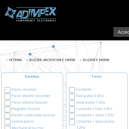
Acced
VETRINA
BUZZER, MICROFONI E SIRENE
BUZZER E SIRENE
Gamma
Tono
Piezo ceramici
Costante
Piezo electric sounder
Fast pulse 3.0Hz
Piezo electric buzzer
Slow pulse 1.2Hz
Magnetic buzzer
Costante + Fast 3.0Hz
Electric solid state buzzer
Costante + Slow 1.2Hz
Sirene piezo
Costante + Slow pulse
1.2Hz
Mechanical buzzer