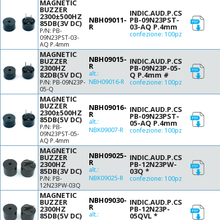
MAGNETIC
90 (12V)
Ø12 H9.5
BUZZER
INDIC.AUD.P.CS
2300±500HZ
90 (12Vdc)
Ø12.6 H6
NBH09011-
PB-09N23PST-
85DB(3V DC)
R
03-AQ P.4mm
90 (3.6V)
Ø12.6 H6.2
P/N: PB-
confezione: 100pz
09N23PST-03-
90 (5V)
Ø13.8 H7.5
AQ P.4mm
95 (12Vdc)
Ø14 H7.5
MAGNETIC
NBH09015-
95 (220Vdc)
BUZZER
INDIC.AUD.P.CS
Ø15 H0.47
R
2300HZ
PB-09N23P-05-
95 (3.6V)
alt.:
Ø16.5 H4
82DB(5V DC)
Q P.4mm #
NBH09016-R
P/N: PB-09N23P-
confezione: 100pz
96 (12Vdc)
Ø17 H7
05-Q
100
Ø20 H0.22
MAGNETIC
100 (12Vdc)
BUZZER
Ø20 H0.47
NBH09016-
INDIC.AUD.P.CS
2300±500HZ
R
105 (12Vdc)
PB-09N23PST-
Ø22 H7
85DB(5V DC)
alt.:
05-AQ P.4mm
105 (24Vdc)
P/N: PB-
Ø23 H18
NBK09007-R
confezione: 100pz
09N23PST-05-
110 (12Vdc)
Ø23.2 H9.2
AQ P.4mm
MAGNETIC
Ø24 H5
NBH09025-
BUZZER
INDIC.AUD.P.CS
Ø24 H5.5
R
2300HZ
PB-12N23PW-
alt.:
85DB(3V DC)
03Q *
Ø24 H9.5
NBK09025-R
P/N: PB-
confezione: 100pz
Ø24 H13.5
12N23PW-03Q
Ø24 H22.5
MAGNETIC
NBH09030-
BUZZER
INDIC.AUD.P.CS
Ø26 H21.7
R
2300HZ
PB-12N23P-
alt.:
85DB(5V DC)
05QVL *
Ø27 H0.47