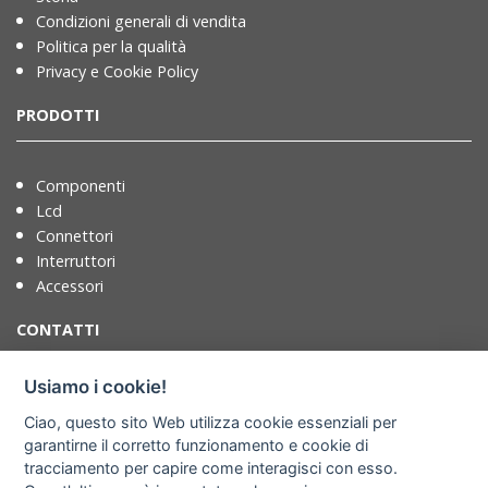
Condizioni generali di vendita
Politica per la qualità
Privacy e Cookie Policy
PRODOTTI
Componenti
Lcd
Connettori
Interruttori
Accessori
CONTATTI
Usiamo i cookie!
T. +39 071721091
Ciao, questo sito Web utilizza cookie essenziali per
F. +39 0717210922
garantirne il corretto funzionamento e cookie di
info@adimpex.it
tracciamento per capire come interagisci con esso.