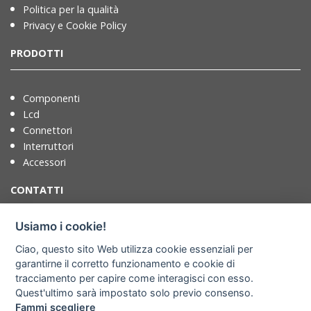
Politica per la qualità
Privacy e Cookie Policy
PRODOTTI
Componenti
Lcd
Connettori
Interruttori
Accessori
CONTATTI
Usiamo i cookie!
T. +39 071721091
Ciao, questo sito Web utilizza cookie essenziali per
F. +39 0717210922
garantirne il corretto funzionamento e cookie di
info@adimpex.it
tracciamento per capire come interagisci con esso.
Quest'ultimo sarà impostato solo previo consenso.
Dove siamo
Fammi scegliere