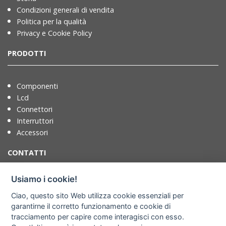
Condizioni generali di vendita
Politica per la qualità
Privacy e Cookie Policy
PRODOTTI
Componenti
Lcd
Connettori
Interruttori
Accessori
CONTATTI
Usiamo i cookie!
T. +39 071721091
Ciao, questo sito Web utilizza cookie essenziali per
F. +39 0717210922
garantirne il corretto funzionamento e cookie di
info@adimpex.it
tracciamento per capire come interagisci con esso.