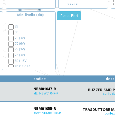
2.5÷4.5
3÷5
Min. livello (dB)
Reset Filtri
3÷5.5
3÷7
85
3÷15
88
3÷16
70 (3V)
3÷20
70 (6V)
3÷24
75 (3V)
3÷28
78 (3V)
4÷5
80 (1.5V)
4÷6.5
80 (12Vdc)
4÷7
80 (5V)
4÷15
80 (5Vdc)
codice
desc
4.5÷5.5
83
5
NBM01047-R
83 (12Vdc)
BUZZER SMD P
5÷15
alt.:
NBW01047-R
confezi
83 (3V)
6
83 (5V)
6÷6.5
85 (3V)
6÷28
NBM01055-R
TRASDUTTORE MA
85 (1.5V)
8÷16
sost.:
NBM01010-R
confez