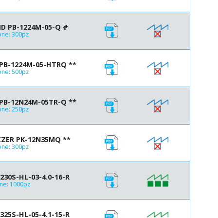
5800 Hz
6000 Hz
D PB-1224M-05-Q #
6400 Hz
one: 300pz
PB-1224M-05-HTRQ **
one: 500pz
PB-12N24M-05TR-Q **
one: 250pz
ZZER PK-12N35MQ **
one: 300pz
30S-HL-03-4.0-16-R
ne: 1000pz
25S-HL-05-4.1-15-R