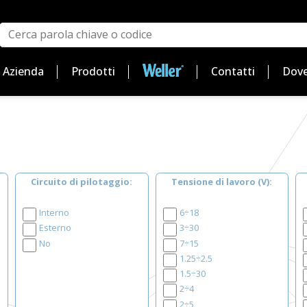
Azienda
Prodotti
Contatti
Dove
Circuito di pilotaggio
Tensione di lavoro (V)
Interno
6÷18
Esterno
3÷30
No
7÷15
1.25÷2.5
1.5÷30
2÷4
2÷5