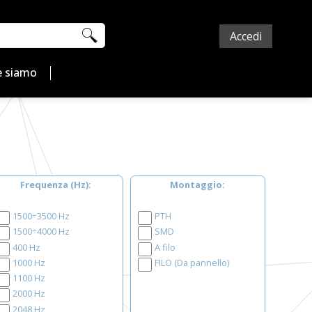
Accedi
 siamo
Frequenza (Hz)
Montaggio
1500÷3500 Hz
PTH
1500÷4000 Hz
SMD
400 Hz
A filo
1000 Hz
FILO (Da pannello)
1100 Hz
2000 Hz
2048 Hz