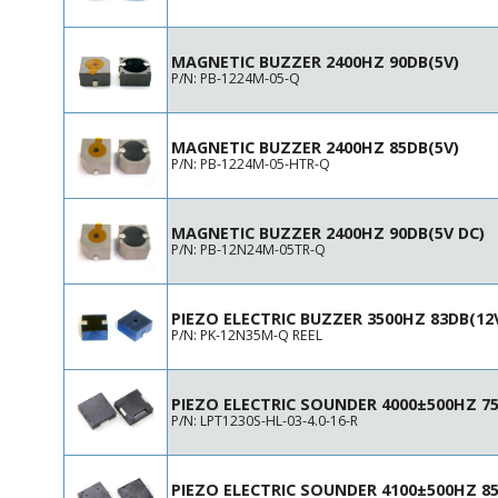
33.5x17 H15.5
39x44 H56.5
40x44.5 H57.5
MAGNETIC BUZZER 2400HZ 90DB(5V)
P/N: PB-1224M-05-Q
43x38 H23.5
67x73 H105
72.5x122.5 H35
MAGNETIC BUZZER 2400HZ 85DB(5V)
120x72.7 H43
P/N: PB-1224M-05-HTR-Q
Ø6 H3.6
Ø9 H5.4
MAGNETIC BUZZER 2400HZ 90DB(5V DC)
Ø9 H5.5
P/N: PB-12N24M-05TR-Q
Ø9.2 H4.5
Ø9.2 H5.5
Ø9.2 H9.5
PIEZO ELECTRIC BUZZER 3500HZ 83DB(12
Ø10.5 H4
P/N: PK-12N35M-Q REEL
Ø10.5 H5.5
Ø11 H0.12
PIEZO ELECTRIC SOUNDER 4000±500HZ 75
Ø12 H5.5
P/N: LPT1230S-HL-03-4.0-16-R
Ø12 H8
Ø12 H9
Ø12 H9.5
PIEZO ELECTRIC SOUNDER 4100±500HZ 85