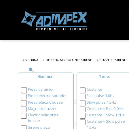
VETRINA
BUZZER, MICROFONI E SIRENE
BUZZER E SIRENE
Gamma
Tono
Piezo ceramici
Costante
Piezo electric sounder
Fast pulse 3.0Hz
Piezo electric buzzer
Slow pulse 1.2Hz
Magnetic buzzer
Costante + Fast 3.0Hz
Electric solid state
Costante + Slow 1.2Hz
buzzer
Costante + Slow pulse
Sirene piezo
1.2Hz