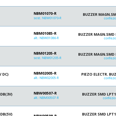
85 (12V)
9.0÷12
85 (12Vdc)
9÷15
NBM01070-R
85 (24Vdc)
BUZZER MAGN.SM
12
sost.:
NBW01070-R
confezi
85 (3Vdc)
12V
85 (5V)
15
85 (5Vdc)
20
NBM01085-R
BUZZER MAGN.SMD 
88 (12V)
alt.:
NBW01086-R
confezi
24V
90
25
90 (12V)
28
NBM01205-R
BUZZER MAGN.SMD 
90 (12Vdc)
30
sost.:
NBW01205-R
confezi
90 (3.6V)
60÷250
90 (5V)
95 (12Vdc)
NBM02005-R
V DC)
PIEZO ELECTR. BU
95 (220Vdc)
alt.:
NBW02005-R
confezi
95 (3.6V)
96 (12Vdc)
NBW00507-R
DB(3V)
BUZZER SMD LPT12
100
alt.:
NBM00507-R
confezio
100 (12Vdc)
105 (12Vdc)
105 (24Vdc)
DB(5V)
BUZZER SMD LPT13
NBW00509-R