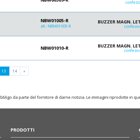
110 (12Vdc)
confezi
NBW01005-R
BUZZER MAGN. LET
alt.:
NBM01005-R
confezio
BUZZER MAGN. LET
NBW01010-R
confezio
(current
13
14
»
page)
obbligo da parte del fornitore di darne notizia. Le immagini riprodotte in 
PRODOTTI