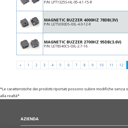
Ø12.6 H6
P/N: LPT1325S-HL-05-4.1-15-R
Ø12.6 H6.2
Ø13.8 H7.5
MAGNETIC BUZZER 4000HZ 78DB(3V)
Ø14 H7.5
P/N: LET5030DS-03L-4.0-12-R
Ø15 H0.47
Ø16.5 H4
Ø17 H7
MAGNETIC BUZZER 2700HZ 95DB(3.6V)
P/N: LET8540CS-03L-2.7-16
Ø20 H0.22
Ø20 H0.47
Ø22 H7
«
1
2
3
4
5
6
7
8
9
10
11
12
Ø23 H18
Ø23.2 H9.2
Ø24 H5
Ø24 H5.5
*Le caratteristiche dei prodotti riportati possono subire modifiche senza 
Ø24 H9.5
alla realtà*
Ø24 H13.5
Ø24 H22.5
Ø26 H21.7
Ø27 H0.47
AZIENDA
Ø30 H5