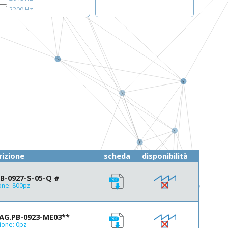
2200 Hz
2300 Hz
2400 Hz
2500 Hz
2600 Hz
2700 Hz
2731 Hz
2700
2800 Hz
2900 Hz
3000 Hz
3200 Hz
3400 Hz
rizione
scheda
disponibilità
3500 Hz
3800 Hz
B-0927-S-05-Q #
4000 Hz
one: 800pz
4100 Hz
4400 Hz
4500 Hz
G.PB-0923-ME03**
5000 Hz
ione: 0pz