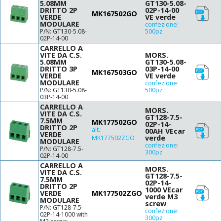
5.08MM
GT130-5.08-
14-24
DRITTO 2P
02P-14-00
MK167502GO
14-26
VERDE
VE verde
MODULARE
confezione:
14-30
P/N: GT130-5.08-
500pz
15-30
02P-14-00
16-26
CARRELLO A
VITE DA C.S.
MORS.
16-28
5.08MM
GT130-5.08-
DRITTO 3P
03P-14-00
16-30
MK167503GO
VERDE
VE verde
18-20
MODULARE
confezione:
P/N: GT130-5.08-
500pz
18-22
03P-14-00
18-24
CARRELLO A
MORS.
VITE DA C.S.
18-26
GT128-7.5-
7.5MM
MK177502GO
02P-14-
18-30
DRITTO 2P
alt.:
00AH VEcar
VERDE
verde
MK177502ZGO
MODULARE
confezione:
P/N: GT128-7.5-
300pz
02P-14-00
CARRELLO A
MORS.
VITE DA C.S.
GT128-7.5-
7.5MM
02P-14-
DRITTO 2P
1000 VEcar
VERDE
MK177502ZGO
verde M3
MODULARE
screw
P/N: GT128-7.5-
confezione:
02P-14-1000 with
300pz