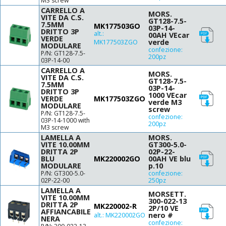
M3 screw
CARRELLO A
MORS.
VITE DA C.S.
GT128-7.5-
7.5MM
MK177503GO
03P-14-
DRITTO 3P
alt.:
00AH VEcar
VERDE
verde
MK177503ZGO
MODULARE
confezione:
P/N: GT128-7.5-
200pz
03P-14-00
CARRELLO A
MORS.
VITE DA C.S.
GT128-7.5-
7.5MM
03P-14-
DRITTO 3P
1000 VEcar
VERDE
MK177503ZGO
verde M3
MODULARE
screw
P/N: GT128-7.5-
confezione:
03P-14-1000 with
200pz
M3 screw
LAMELLA A
MORS.
VITE 10.00MM
GT300-5.0-
DRITTA 2P
02P-22-
BLU
MK220002GO
00AH VE blu
MODULARE
p.10
P/N: GT300-5.0-
confezione:
02P-22-00
250pz
LAMELLA A
MORSETT.
VITE 10.00MM
300-022-13
DRITTA 2P
MK220002-R
2P/10 VE
AFFIANCABILE
nero #
alt.:
MK220002GO
NERA
confezione: