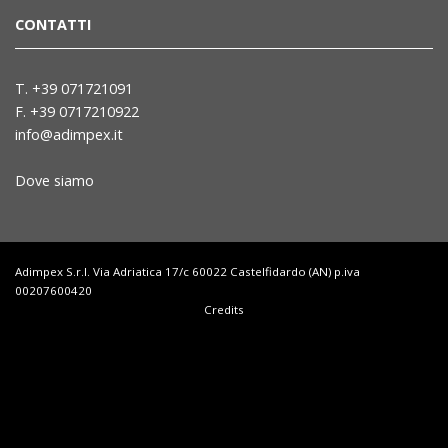
CONTATTI
T. +39 071721091
F. +39 0717210922
info@adimpex.it
Dove siamo
Adimpex S.r.l. Via Adriatica 17/c 60022 Castelfidardo (AN) p.iva
00207600420
Credits