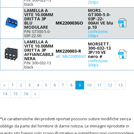
P/N: 300-022-13
250pz
black
LAMELLA A
MORS.
VITE 10.00MM
GT300-5.0-
DRITTA 3P
03P-22-
BLU
MK220003GO
00AH VE blu
MODULARE
p.10
P/N: GT300-5.0-
confezione:
03P-22-00
200pz
LAMELLA A
MORSETT.
VITE 10.00MM
300-032-13
DRITTA 3P
MK220003-R
3P/10 VE
AFFIANCABILE
nero #
alt.:
MK220003GO
NERA
confezione:
P/N: 300-032-13
200pz
black
(current
«
1
2
3
4
5
6
7
8
9
10
11
12
13
page)
14
15
16
»
*Le caratteristiche dei prodotti riportati possono subire modifiche senza
obbligo da parte del fornitore di darne notizia. Le immagini riprodotte in
questo sito hanno solo scopo illustrativo e potrebbero non corrispondere