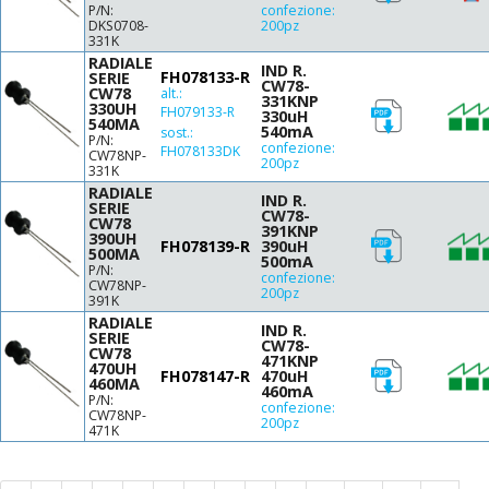
P/N:
confezione:
900
DKS0708-
200pz
331K
1000
RADIALE
IND R.
1300
FH078133-R
SERIE
CW78-
CW78
alt.:
1500
331KNP
330UH
FH079133-R
330uH
1600
540MA
540mA
sost.:
P/N:
2200
confezione:
FH078133DK
CW78NP-
200pz
3300
331K
RADIALE
3900
IND R.
SERIE
CW78-
4700
CW78
391KNP
390UH
6800
FH078139-R
390uH
500MA
500mA
10000
P/N:
confezione:
CW78NP-
15000
200pz
391K
16000
RADIALE
IND R.
SERIE
22000
CW78-
CW78
471KNP
33000
470UH
FH078147-R
470uH
460MA
39000
460mA
P/N:
confezione:
47000
CW78NP-
200pz
471K
2x3300