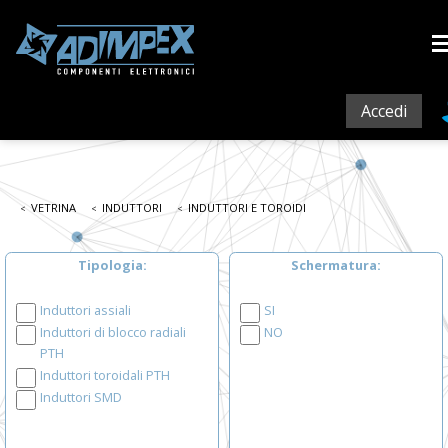
Accedi
VETRINA
INDUTTORI
INDUTTORI E TOROIDI
Tipologia
Schermatura
Induttori assiali
SI
Induttori di blocco radiali
NO
PTH
Induttori toroidali PTH
Induttori SMD