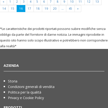
«
1
2
3
4
5
6
7
8
9
10
11
12
13
(current
14
15
16
17
18
19
20
...
45
»
page)
*Le caratteristiche dei prodotti riportati possono subire modifiche senza
obbligo da parte del fornitore di darne notizia. Le immagini riprodotte in
questo sito hanno solo scopo illustrativo e potrebbero non corrispondere
alla realtà*
AZIENDA
Storia
Condizioni generali di vendita
Politica per la qualità
Privacy e Cookie Policy
PRODOTTI