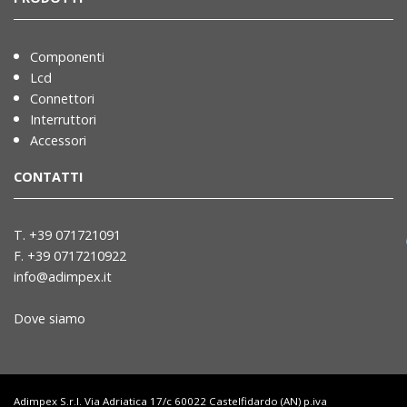
Componenti
Lcd
Connettori
Interruttori
Accessori
CONTATTI
T. +39 071721091
F. +39 0717210922
info@adimpex.it
Dove siamo
Adimpex S.r.l. Via Adriatica 17/c 60022 Castelfidardo (AN) p.iva