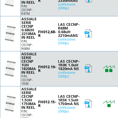
R
2330mANS
42
Ø19 H22.0
IN REEL
confezione:
P/N:
47
Ø23 H13
2000pz
CECNP-
56
R47M
Ø24 H10
60
ASSIALE
Ø24 H13
SERIE
68
I.AS CECNP-
Ø24.5 H13.5
CECNP
R68M
0.68UH
70
Ø25 H12
FH012,68-
0.68uH
2210MA
R
2210mANS
80
IN REEL
Ø25.5 H11.5
confezione:
P/N:
82
Ø25.5 H12
2000pz
CECNP-
100
R68M
Ø26.5 H12.5
120
ASSIALE
SERIE
150
CECNP
I.AS CECNP-
1UH
1R0K 1.0uH
154
FH012.10-
1820MA
1820mA NS
R
180
IN REEL
confezione:
P/N:
2000pz
220
CECNP-
270
1R0K
330
ASSIALE
SERIE
390
CECNP
I.AS CECNP-
1.5UH
1R5K 1.5uH
470
FH012.15-
1750MA
1750mA NS
R
560
IN REEL
confezione:
P/N:
2000pz
680
CECNP-
820