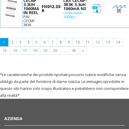
CECNP
I.AS CECNP-
3.3UH
3R3K 3.3uH
FH012.33-
1060MA
1060mA NS
R
IN REEL
confezione:
P/N:
2000pz
CECNP-
3R3K
(current
1
2
3
4
5
6
7
8
9
10
11
12
13
14
page)
15
16
17
18
19
20
...
45
»
*Le caratteristiche dei prodotti riportati possono subire modifiche senza
obbligo da parte del fornitore di darne notizia. Le immagini riprodotte in
questo sito hanno solo scopo illustrativo e potrebbero non corrispondere
alla realtà*
AZIENDA