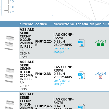
1.5
18.5x14.5 H7.11
1.8
26x27
2.2
Ø3.2 H7
2.7
Ø4 H9.8
3.3
articolo
codice
descrizione
scheda
disponibili
Ø5.8 H4.8
3.9
ASSIALE
Ø7 H8.5
SERIE
4.7
I.AS CECNP-
Ø7.8 H5
CECNP
R22M
5
0.22UH
Ø8 H10.0
FH012,22-
0.22uH
2600MA
R
2600mANS
5.6
Ø8 H9.0
IN REEL
confezione:
6.8
P/N:
Ø9 H12.0
2000pz
CECNP-
10
Ø9.5 H7.0
R22M
12
ASSIALE
Ø10 H5.4
SERIE
15
I.AS CECNP-
Ø10 H12.0
CECNP
R33M
18
0.33UH
Ø11 H10.0
FH012,33-
0.33uH
2550MA
R
2550mANS
22
Ø11 H12.0
IN REEL
confezione:
P/N:
27
Ø13 H15.0
2000pz
CECNP-
28
Ø16 H7.5
R33M
33
ASSIALE
Ø16 H8
SERIE
39
I.AS CECNP-
Ø16 H8.5
CECNP
R47M
0.47UH
40
Ø16 H13
FH012,47-
0.47uH
2330MA