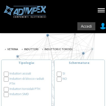
Accedi
VETRINA
INDUTTORI
INDUTTORI E TOROIDI
Tipologia
Schermatura
Induttori assiali
SI
Induttori di blocco radiali
NO
PTH
Induttori toroidali PTH
Induttori SMD