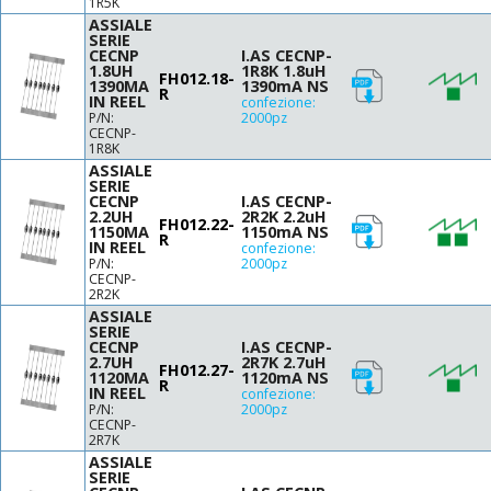
1R5K
ASSIALE
900
SERIE
1000
CECNP
I.AS CECNP-
1.8UH
1R8K 1.8uH
1300
FH012.18-
1390MA
1390mA NS
R
1500
IN REEL
confezione:
P/N:
2000pz
1600
CECNP-
2200
1R8K
ASSIALE
3300
SERIE
3900
CECNP
I.AS CECNP-
2.2UH
2R2K 2.2uH
4700
FH012.22-
1150MA
1150mA NS
R
6800
IN REEL
confezione:
P/N:
2000pz
10000
CECNP-
15000
2R2K
ASSIALE
16000
SERIE
22000
CECNP
I.AS CECNP-
2.7UH
2R7K 2.7uH
33000
FH012.27-
1120MA
1120mA NS
R
39000
IN REEL
confezione:
P/N:
2000pz
47000
CECNP-
2x3300
2R7K
ASSIALE
SERIE