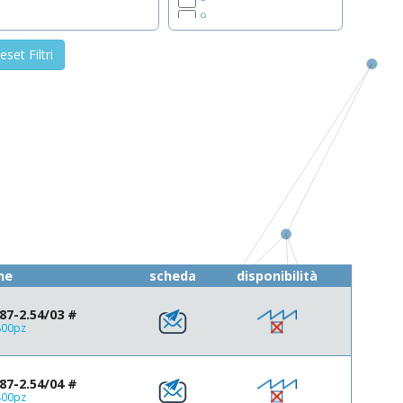
9
10
eset Filtri
11
12
13
14
15
16
18
19
20
21
22
ne
scheda
disponibilità
24
25
7-2.54/03 #
26
800pz
28
30
32
7-2.54/04 #
34
400pz