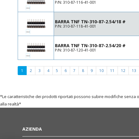
P/N: 310-87-116-41-001
BARRA TNF TN-310-87-2.54/18 #
P/N: 310-87-118-41-001
BARRA TNF TN-310-87-2.54/20 #
P/N: 310-87-120-41-001
(current
1
2
3
4
5
6
7
8
9
10
11
12
13
page)
*Le caratteristiche dei prodotti riportati possono subire modifiche senza 
alla realtà*
AZIENDA