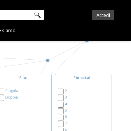
Accedi
 siamo
Fila
Pin totali
Singola
2
Doppia
3
4
5
6
7
8