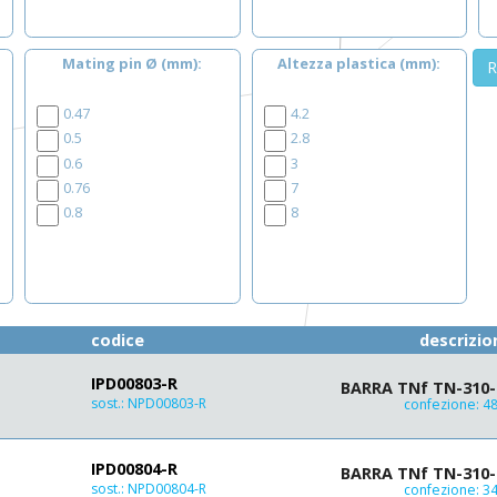
Mating pin Ø (mm)
Altezza plastica (mm)
R
0.47
4.2
0.5
2.8
0.6
3
0.76
7
0.8
8
codice
descrizio
IPD00803-R
BARRA TNf TN-310-8
sost.:
NPD00803-R
confezione: 4
IPD00804-R
BARRA TNf TN-310-8
sost.:
NPD00804-R
confezione: 3