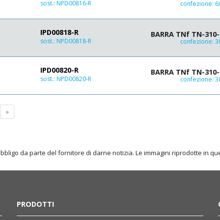
sost.:
NPD00816-R
confezione: 
IPD00818-R
BARRA TNf TN-310-8
sost.:
NPD00818-R
confezione: 
IPD00820-R
BARRA TNf TN-310-8
sost.:
NPD00820-R
confezione: 
»
obbligo da parte del fornitore di darne notizia. Le immagini riprodotte in 
PRODOTTI