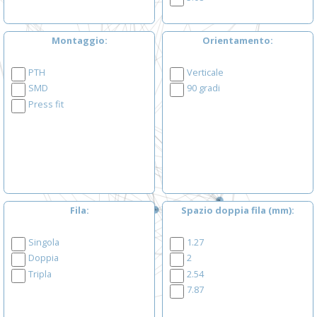
Montaggio
Orientamento
PTH
Verticale
SMD
90 gradi
Press fit
Fila
Spazio doppia fila (mm)
Singola
1.27
Doppia
2
Tripla
2.54
7.87