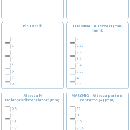
Pin totali
FEMMINA - Altezza H (mm)
(mm)
1
2
2
2.25
3
2.75
4
3.2
5
3.4
6
3.55
7
4.3
8
4.4
9
4.6
Altezza H
MASCHIO - Altezza parte di
10
5
Isolatori/distanziatori (mm)
contatto (A) (mm)
11
5.7
0,8
32
12
5.9
1
8
13
6.35
1,5
1.9
14
7.1
1,7
2.54
15
7.2