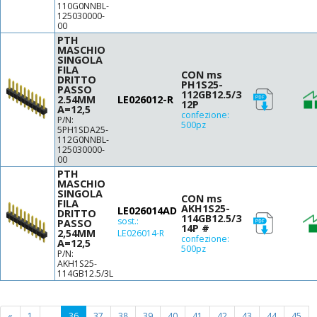
110G0NNBL-
125030000-
00
PTH
MASCHIO
SINGOLA
FILA
CON ms
DRITTO
PH1S25-
PASSO
112GB12.5/3
2.54MM
LE026012-R
12P
A=12,5
confezione:
P/N:
500pz
5PH1SDA25-
112G0NNBL-
125030000-
00
PTH
MASCHIO
SINGOLA
CON ms
FILA
AKH1S25-
LE026014AD
DRITTO
114GB12.5/3
sost.:
PASSO
14P #
2,54MM
LE026014-R
confezione:
A=12,5
500pz
P/N:
AKH1S25-
114GB12.5/3L
(current
«
1
...
36
37
38
39
40
41
42
43
44
45