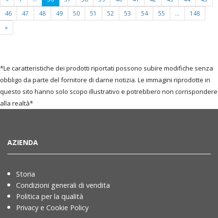
page)
46
47
48
49
50
51
52
53
54
55
...
148
»
*Le caratteristiche dei prodotti riportati possono subire modifiche senza
obbligo da parte del fornitore di darne notizia. Le immagini riprodotte in
questo sito hanno solo scopo illustrativo e potrebbero non corrispondere
alla realtà*
AZIENDA
Storia
Condizioni generali di vendita
Politica per la qualità
Privacy e Cookie Policy