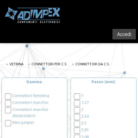
Accedi
VETRINA
CONNETTORI PER C.S.
CONNETTORI DA C.S.
Gamma
Passo (mm)
Connettori femmina
1
Connettori maschio
1.27
Connettori maschio
2
distanziatori
2.54
Mini jumper
3.5
3.81
5.08