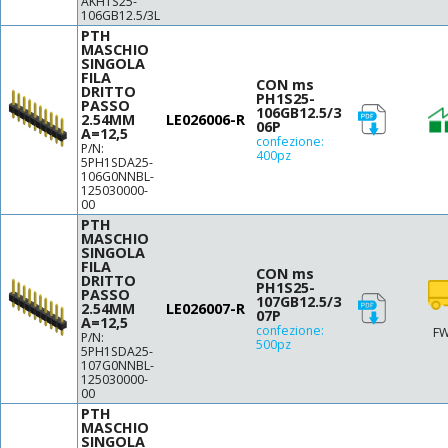
AKH1S25-
106GB12.5/3L
PTH
MASCHIO
SINGOLA
FILA
CON ms
DRITTO
PH1S25-
PASSO
106GB12.5/3
2.54MM
LE026006-R
06P
A=12,5
confezione:
P/N:
400pz
5PH1SDA25-
106G0NNBL-
125030000-
00
PTH
MASCHIO
SINGOLA
FILA
CON ms
DRITTO
PH1S25-
PASSO
107GB12.5/3
2.54MM
LE026007-R
07P
A=12,5
confezione:
FW
P/N:
500pz
5PH1SDA25-
107G0NNBL-
125030000-
00
PTH
MASCHIO
SINGOLA