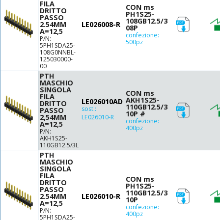
FILA
CON ms
DRITTO
PH1S25-
PASSO
108GB12.5/3
2.54MM
LE026008-R
08P
A=12,5
confezione:
P/N:
500pz
5PH1SDA25-
108G0NNBL-
125030000-
00
PTH
MASCHIO
SINGOLA
CON ms
FILA
AKH1S25-
LE026010AD
DRITTO
110GB12.5/3
sost.:
PASSO
10P #
2,54MM
LE026010-R
confezione:
A=12,5
400pz
P/N:
AKH1S25-
110GB12.5/3L
PTH
MASCHIO
SINGOLA
FILA
CON ms
DRITTO
PH1S25-
PASSO
110GB12.5/3
2.54MM
LE026010-R
10P
A=12,5
confezione:
P/N:
400pz
5PH1SDA25-