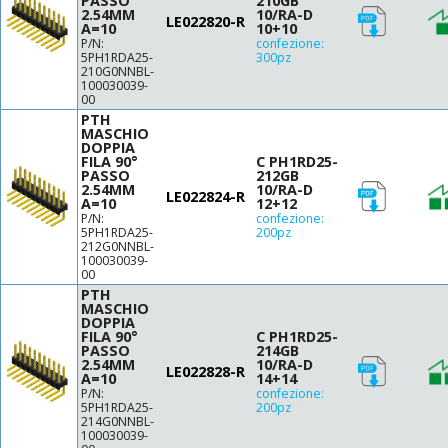
PASSO
210GB
17
7.5
2.54MM
10/RA-D
41
LE022820-R
A=10
10+10
17.5
8.1
42
P/N:
confezione:
18
8.3
5PH1RDA25-
300pz
44
210G0NNBL-
20
8.5
46
100030039-
22.5
00
8.65
48
25
PTH
10
50
MASCHIO
27.5
11
DOPPIA
52
FILA 90°
C PH1RD25-
30
11.2
56
PASSO
212GB
33
2.54MM
10/RA-D
12
60
LE022824-R
A=10
12+12
12.5
64
P/N:
confezione:
5PH1RDA25-
200pz
14.5
80
212G0NNBL-
15
100030039-
82
00
17.5
PTH
20
MASCHIO
DOPPIA
22.5
FILA 90°
C PH1RD25-
25
PASSO
214GB
2.54MM
10/RA-D
LE022828-R
A=10
14+14
P/N:
confezione:
5PH1RDA25-
200pz
214G0NNBL-
100030039-