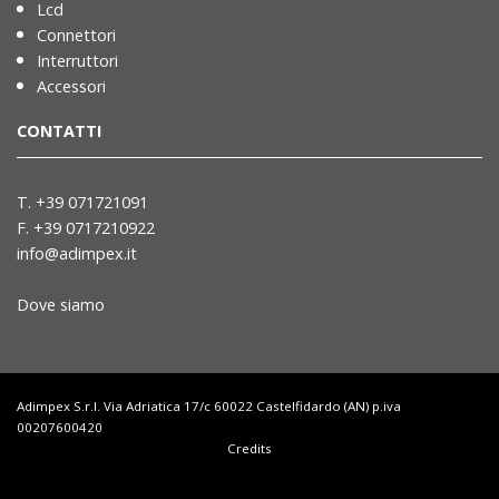
Lcd
Connettori
Interruttori
Accessori
CONTATTI
T. +39 071721091
F. +39 0717210922
info@adimpex.it
Dove siamo
Adimpex S.r.l. Via Adriatica 17/c 60022 Castelfidardo (AN) p.iva
00207600420
Credits