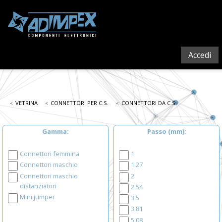
Accedi
VETRINA
CONNETTORI PER C.S.
CONNETTORI DA C.S.
Gamma
Passo (mm)
Connettori femmina
1
Connettori maschio
1.27
Connettori maschio
2
distanziatori
2.54
Mini jumper
3.5
3.81
5.08