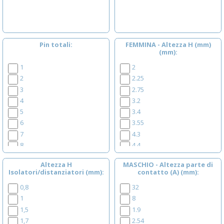
Pin totali
FEMMINA - Altezza H (mm)
(mm)
1
2
2
2.25
3
2.75
4
3.2
5
3.4
6
3.55
7
4.3
8
4.4
9
4.6
Altezza H
MASCHIO - Altezza parte di
10
5
Isolatori/distanziatori (mm)
contatto (A) (mm)
11
5.7
0,8
32
12
5.9
1
8
13
6.35
1,5
1.9
14
7.1
1,7
2.54
15
7.2