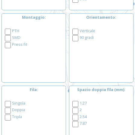
Montaggio
Orientamento
PTH
Verticale
SMD
90 gradi
Press fit
Fila
Spazio doppia fila (mm)
Singola
1.27
Doppia
2
Tripla
2.54
7.87