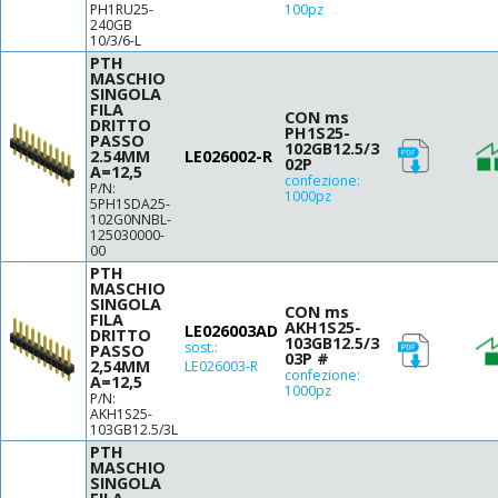
PH1RU25-
100pz
240GB
10/3/6-L
PTH
MASCHIO
SINGOLA
FILA
CON ms
DRITTO
PH1S25-
PASSO
102GB12.5/3
2.54MM
LE026002-R
02P
A=12,5
confezione:
P/N:
1000pz
5PH1SDA25-
102G0NNBL-
125030000-
00
PTH
MASCHIO
SINGOLA
CON ms
FILA
AKH1S25-
LE026003AD
DRITTO
103GB12.5/3
sost.:
PASSO
03P #
2,54MM
LE026003-R
confezione:
A=12,5
1000pz
P/N:
AKH1S25-
103GB12.5/3L
PTH
MASCHIO
SINGOLA