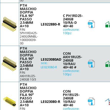
00
PTH
MASCHIO
DOPPIA
FILA 90°
C PH1RD25-
PASSO
240GB
2.54MM
10/RA-D
LE022880-R
A=10
40+40
P/N:
confezione:
5PH1RDA25-
100pz
240G0NNBL-
100030039-
00
PTH
MASCHIO
CON
DOPPIA
AKH1RU25-
FILA 90°
LE023080AD
240GB
PASSO
sost.:
10/RAU
2,54MM
40+40 #
LE023080-R
A=10
confezione:
P/N:
100pz
AKH1RU25-
240GB 10/3
PTH
MASCHIO
DOPPIA
CON
FILA 90°
PH1RU25-
PASSO
240GB
2.54MM
LE023080-R
10/RAU
A=10
40+40
P/N:
confezione: