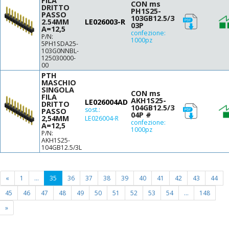
FILA
CON ms
DRITTO
PH1S25-
PASSO
103GB12.5/3
2.54MM
LE026003-R
03P
A=12,5
confezione:
P/N:
1000pz
5PH1SDA25-
103G0NNBL-
125030000-
00
PTH
MASCHIO
SINGOLA
CON ms
FILA
AKH1S25-
LE026004AD
DRITTO
104GB12.5/3
sost.:
PASSO
04P #
2,54MM
LE026004-R
confezione:
A=12,5
1000pz
P/N:
AKH1S25-
104GB12.5/3L
(current
«
1
...
35
36
37
38
39
40
41
42
43
44
page)
45
46
47
48
49
50
51
52
53
54
...
148
»