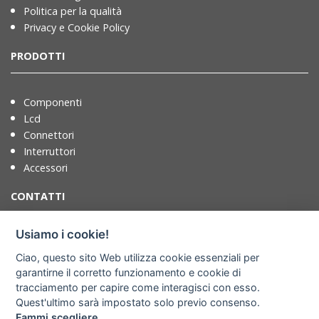
Politica per la qualità
Privacy e Cookie Policy
PRODOTTI
Componenti
Lcd
Connettori
Interruttori
Accessori
CONTATTI
Usiamo i cookie!
T. +39 071721091
Ciao, questo sito Web utilizza cookie essenziali per
F. +39 0717210922
garantirne il corretto funzionamento e cookie di
info@adimpex.it
tracciamento per capire come interagisci con esso.
Quest'ultimo sarà impostato solo previo consenso.
Dove siamo
Fammi scegliere