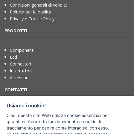
Condizioni generali di vendita
Politica per la qualità
Privacy e Cookie Policy
PRODOTTI
Componenti
Lcd
Connettori
Interruttori
Accessori
CONTATTI
Usiamo i cookie!
T. +39 071721091
Ciao, questo sito Web utilizza cookie essenziali per
F. +39 0717210922
garantirne il corretto funzionamento e cookie di
info@adimpex.it
tracciamento per capire come interagisci con esso.