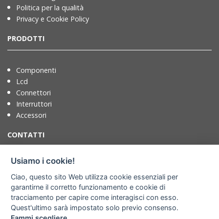
Politica per la qualità
Privacy e Cookie Policy
PRODOTTI
Componenti
Lcd
Connettori
Interruttori
Accessori
CONTATTI
Usiamo i cookie!
T. +39 071721091
Ciao, questo sito Web utilizza cookie essenziali per
F. +39 0717210922
garantirne il corretto funzionamento e cookie di
info@adimpex.it
tracciamento per capire come interagisci con esso.
Quest'ultimo sarà impostato solo previo consenso.
Dove siamo
Fammi scegliere