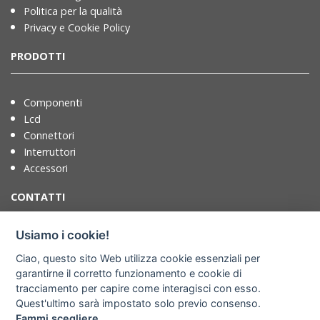
Politica per la qualità
Privacy e Cookie Policy
PRODOTTI
Componenti
Lcd
Connettori
Interruttori
Accessori
CONTATTI
Usiamo i cookie!
T. +39 071721091
Ciao, questo sito Web utilizza cookie essenziali per
F. +39 0717210922
garantirne il corretto funzionamento e cookie di
info@adimpex.it
tracciamento per capire come interagisci con esso.
Quest'ultimo sarà impostato solo previo consenso.
Dove siamo
Fammi scegliere