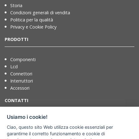
Storia
Condizioni generali di vendita
Politica per la qualità
Privacy e Cookie Policy
PRODOTTI
Componenti
Lcd
Connettori
Interruttori
Accessori
CONTATTI
Usiamo i cookie!
T. +39 071721091
Ciao, questo sito Web utilizza cookie essenziali per
F. +39 0717210922
garantirne il corretto funzionamento e cookie di
info@adimpex.it