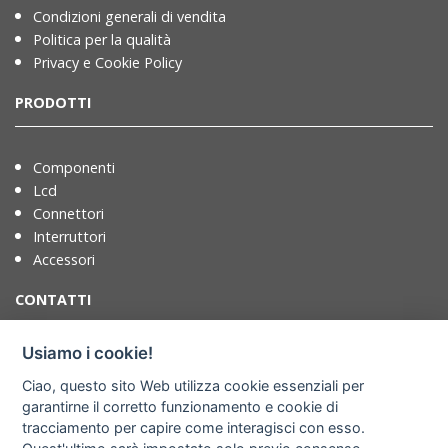
Condizioni generali di vendita
Politica per la qualità
Privacy e Cookie Policy
PRODOTTI
Componenti
Lcd
Connettori
Interruttori
Accessori
CONTATTI
Usiamo i cookie!
T. +39 071721091
Ciao, questo sito Web utilizza cookie essenziali per
F. +39 0717210922
garantirne il corretto funzionamento e cookie di
info@adimpex.it
tracciamento per capire come interagisci con esso.