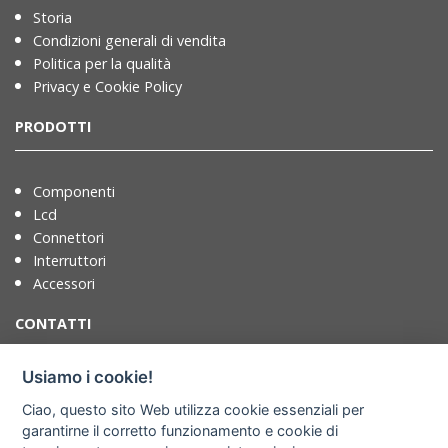
Storia
Condizioni generali di vendita
Politica per la qualità
Privacy e Cookie Policy
PRODOTTI
Componenti
Lcd
Connettori
Interruttori
Accessori
CONTATTI
Usiamo i cookie!
T. +39 071721091
Ciao, questo sito Web utilizza cookie essenziali per
F. +39 0717210922
garantirne il corretto funzionamento e cookie di
info@adimpex.it