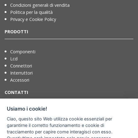
Condizioni generali di vendita
Politica per la qualità
Privacy e Cookie Policy
PRODOTTI
Componenti
Lcd
Connettori
Interruttori
Accessori
CONTATTI
Usiamo i cookie!
T. +39 071721091
Ciao, questo sito Web utilizza cookie essenziali per
F. +39 0717210922
garantirne il corretto funzionamento e cookie di
info@adimpex.it
tracciamento per capire come interagisci con esso.