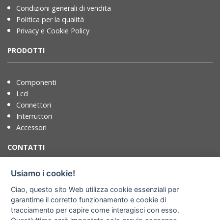
Condizioni generali di vendita
Politica per la qualità
Privacy e Cookie Policy
PRODOTTI
Componenti
Lcd
Connettori
Interruttori
Accessori
CONTATTI
Usiamo i cookie!
T. +39 071721091
Ciao, questo sito Web utilizza cookie essenziali per
F. +39 0717210922
garantirne il corretto funzionamento e cookie di
info@adimpex.it
tracciamento per capire come interagisci con esso.