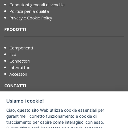
Condizioni generali di vendita
Politica per la qualità
Privacy e Cookie Policy
PRODOTTI
Componenti
Lcd
Connettori
Interruttori
Accessori
CONTATTI
Usiamo i cookie!
T. +39 071721091
Ciao, questo sito Web utilizza cookie essenziali per
F. +39 0717210922
garantirne il corretto funzionamento e cookie di
info@adimpex.it
tracciamento per capire come interagisci con esso.