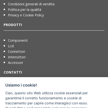
Condizioni generali di vendita
Politica per la qualità
Privacy e Cookie Policy
PRODOTTI
Componenti
Lcd
Connettori
Interruttori
Accessori
CONTATTI
Usiamo i cookie!
T. +39 071721091
Ciao, questo sito Web utilizza cookie essenziali per
F. +39 0717210922
garantirne il corretto funzionamento e cookie di
info@adimpex.it
tracciamento per capire come interagisci con esso.