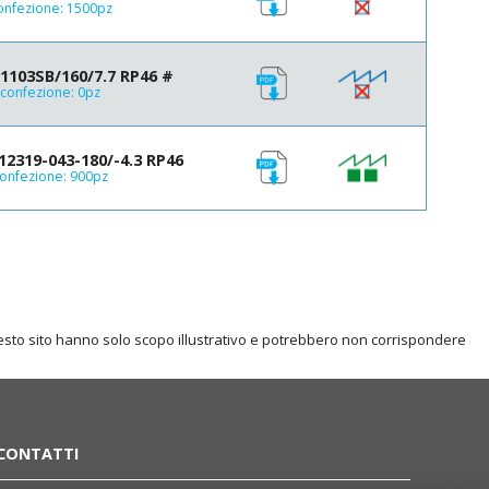
onfezione: 1500pz
12.5
13
13.5
1103SB/160/7.7 RP46 #
13.7
confezione: 0pz
14.5
15
2319-043-180/-4.3 RP46
15.5
onfezione: 900pz
15.85
16
16.3
16.5
17
17.5
18
questo sito hanno solo scopo illustrativo e potrebbero non corrispondere
20
29
31
CONTATTI