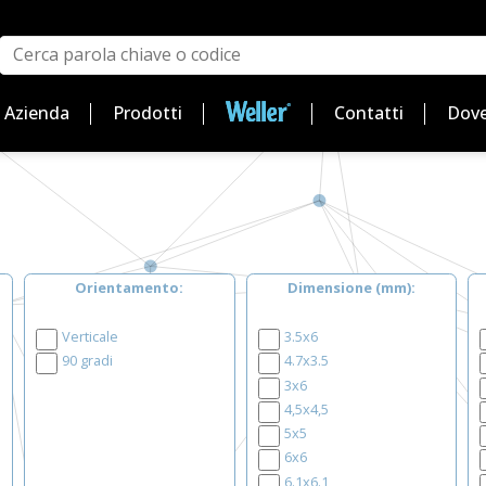
Azienda
Prodotti
Contatti
Dove
Orientamento
Dimensione (mm)
Verticale
3.5x6
90 gradi
4.7x3.5
3x6
4,5x4,5
5x5
6x6
6.1x6.1