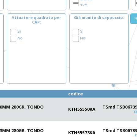
7x7
8x8
Attuatore quadrato per
Già munito di cappuccio
R
10x10
CAP
6.3x6.3
Si
Si
7.4x7.4
No
No
12x12
codice
.0MM 280GR. TONDO
TSmd TSB06739-
KTH55550KA
c
.3MM 280GR. TONDO
TSmd TSB06739-
KTH55573KA
c