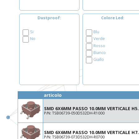
Dustproof
Colore Led
Si
Blu
No
Verde
Rosso
Bianco
Giallo
articolo
SMD 6X6MM PASSO 10.0MM VERTICALE H5
P/N: TSB06739-050D532DH-R1000
SMD 6X6MM PASSO 10.0MM VERTICALE H7
P/N: TSB06739-073D532DH-R0700