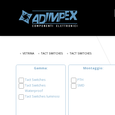
VETRINA
TACT SWITCHES
TACT SWITCHES
Gamma
Montaggio
Tact Switches
PTH
Tact Switches
SMD
Waterproof
Tact Switches luminosi