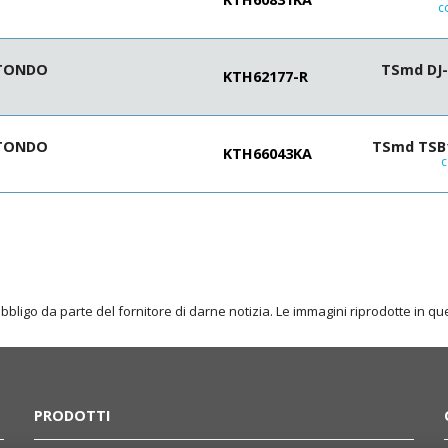
c
 TONDO
TSmd DJ-
KTH62177-R
 TONDO
TSmd TSB1
KTH66043KA
c
obbligo da parte del fornitore di darne notizia. Le immagini riprodotte in 
PRODOTTI