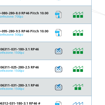
7.4
7.5
080-280-8.0 RP46 Pitch 10.00
7.7
onfezione: 700pz
8
8.35
8.5
095-280-9.5 RP46 Pitch 10.00
onfezione: 500pz
8.55
8.8
9
6311-031-180-3.1 RP46
9.5
onfezione: 1500pz
9.7
10.3
10.85
6311-025-280-2.5 RP46
onfezione: 1500pz
11
11.34
11.35
6311-031-280-3.1 RP46
11.5
onfezione: 1500pz
11.8
11.85
12
312-031-180-3.1 RP46 #