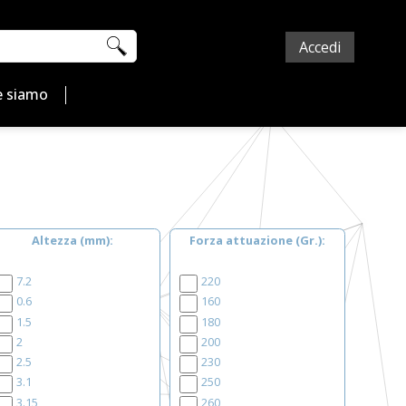
Accedi
 siamo
Altezza (mm)
Forza attuazione (Gr.)
7.2
220
0.6
160
1.5
180
2
200
2.5
230
3.1
250
3.15
260