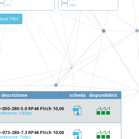
3.5
280
3.8
300
eset Filtri
3.85
330
4
4.3
4.35
4.5
4.7
4.8
5
5.2
5.5
5.8
descrizione
scheda
disponibilità
5.85
6.35
050-280-5.0 RP46 Pitch 10,00
6.54
onfezione: 1000pz
6.85
7
7.1
073-280-7.3 RP46 Pitch 10.00
7.3
onfezione: 700pz