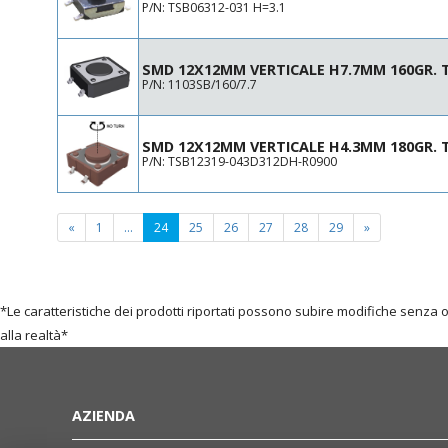
P/N: TSB06312-031 H=3.1
SMD 12X12MM VERTICALE H7.7MM 160GR.
P/N: 1103SB/160/7.7
SMD 12X12MM VERTICALE H4.3MM 180GR.
P/N: TSB12319-043D312DH-R0900
(current
«
1
...
24
25
26
27
28
29
»
page)
*Le caratteristiche dei prodotti riportati possono subire modifiche senza 
alla realtà*
AZIENDA