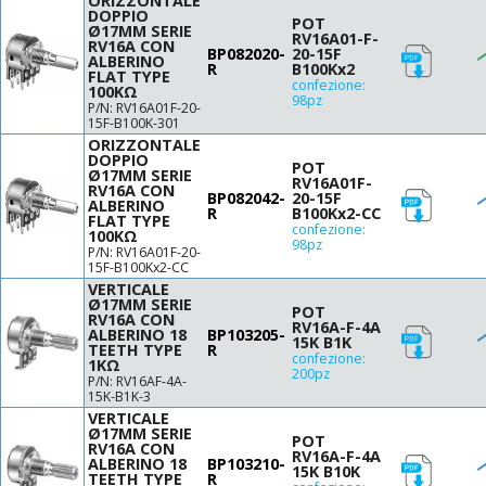
ORIZZONTALE
DOPPIO
POT
Ø17MM SERIE
RV16A01-F-
RV16A CON
BP082020-
20-15F
ALBERINO
R
B100Kx2
FLAT TYPE
confezione:
100KΩ
98pz
P/N: RV16A01F-20-
15F-B100K-301
ORIZZONTALE
DOPPIO
POT
Ø17MM SERIE
RV16A01F-
RV16A CON
BP082042-
20-15F
ALBERINO
R
B100Kx2-CC
FLAT TYPE
confezione:
100KΩ
98pz
P/N: RV16A01F-20-
15F-B100Kx2-CC
VERTICALE
Ø17MM SERIE
POT
RV16A CON
RV16A-F-4A
ALBERINO 18
BP103205-
15K B1K
TEETH TYPE
R
confezione:
1KΩ
200pz
P/N: RV16AF-4A-
15K-B1K-3
VERTICALE
Ø17MM SERIE
POT
RV16A CON
RV16A-F-4A
ALBERINO 18
BP103210-
15K B10K
TEETH TYPE
R