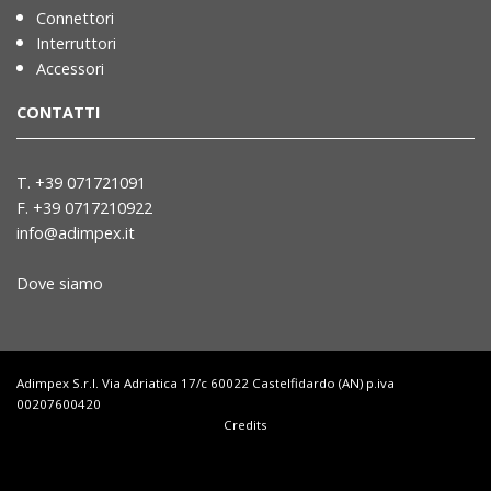
Connettori
Interruttori
Accessori
CONTATTI
T. +39 071721091
F. +39 0717210922
info@adimpex.it
Dove siamo
Adimpex S.r.l. Via Adriatica 17/c 60022 Castelfidardo (AN) p.iva
00207600420
Credits