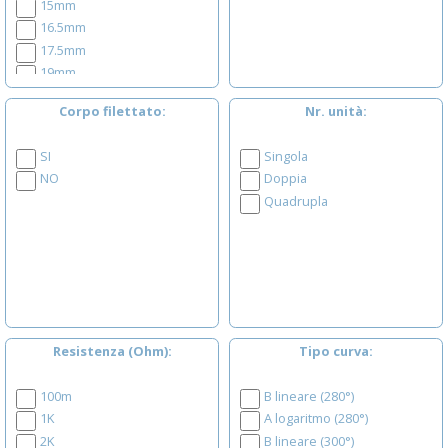
15mm
16.5mm
17.5mm
19mm
20mm
Corpo filettato
Nr. unità
21mm
21.5mm
SI
Singola
22.5mm
NO
Doppia
22.6mm
Quadrupla
23.5mm
25mm
29.5mm
30mm
35mm
37.6mm
52.5mm
Resistenza (Ohm)
Tipo curva
100m
B lineare (280°)
1K
A logaritmo (280°)
2K
B lineare (300°)