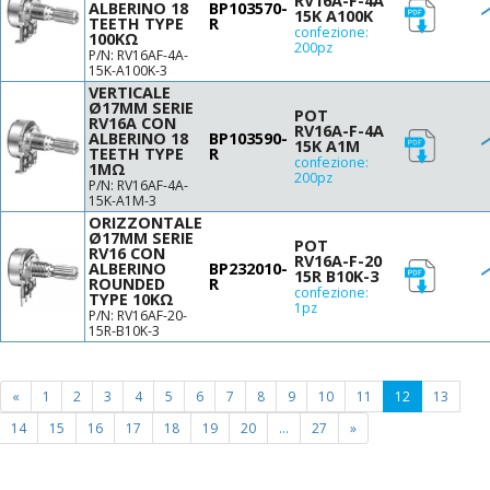
RV16A-F-4A
ALBERINO 18
BP103570-
15K A100K
TEETH TYPE
R
confezione:
100KΩ
200pz
P/N: RV16AF-4A-
15K-A100K-3
VERTICALE
Ø17MM SERIE
POT
RV16A CON
RV16A-F-4A
ALBERINO 18
BP103590-
15K A1M
TEETH TYPE
R
confezione:
1MΩ
200pz
P/N: RV16AF-4A-
15K-A1M-3
ORIZZONTALE
Ø17MM SERIE
POT
RV16 CON
RV16A-F-20
ALBERINO
BP232010-
15R B10K-3
ROUNDED
R
confezione:
TYPE 10KΩ
1pz
P/N: RV16AF-20-
15R-B10K-3
(current
«
1
2
3
4
5
6
7
8
9
10
11
12
13
page)
14
15
16
17
18
19
20
...
27
»