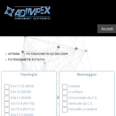
Accedi
VETRINA
POTENZIOMETRI ED ENCODER
POTENZIOMETRI ROTATIVI
Tipologia
Montaggio
9.5x11.35 (RD9)
Volante
9.5x12 (RD90)
A saldare
9.8x11 (RV09)
Orizzontale da C.S.
12x13.4 (RV110)
Verticale da C.S.
12x15.4 (RV112)
Pannello a saldare
9.5x11.3 (RA09)