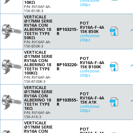
confezione:
10KΩ
200pz
P/N: RV16AF-4A-
15K-B10K-3
VERTICALE
Ø17MM SERIE
POT
RV16A CON
RV16A-F-4A
ALBERINO 18
BP103215-
15K B50K
TEETH TYPE
R
confezione:
50KΩ
200pz
P/N: RV16AF-4A-
15K-B50K-3
VERTICALE
Ø17MM SERIE
POT
RV16A CON
RV16A-F-4A
ALBERINO 18
BP103220-
15K B100K
TEETH TYPE
R
confezione:
100KΩ
200pz
P/N: RV16AF-4A-
15K-B100K-3
VERTICALE
Ø17MM SERIE
POT
RV16A CON
RV16A-F-4A
ALBERINO 18
BP103555-
15K A1K
TEETH TYPE
R
confezione:
1KΩ
200pz
P/N: RV16AF-4A-
15K-A1K-3
VERTICALE
Ø17MM SERIE
POT
RV16A CON