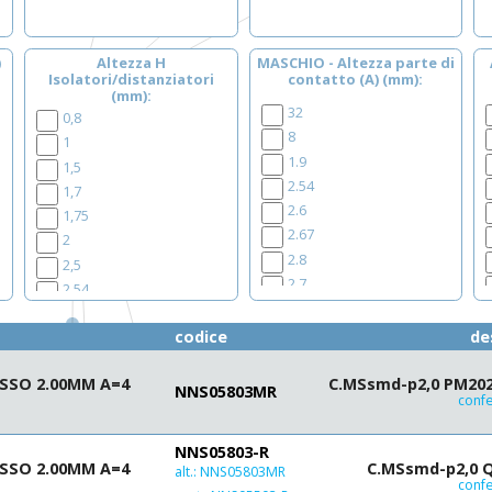
)
Altezza H
MASCHIO - Altezza parte di
Isolatori/distanziatori
contatto (A) (mm)
(mm)
32
0,8
8
1
1.9
1,5
2.54
1,7
2.6
1,75
2.67
2
2.8
2,5
2.7
2,54
3
3,2
3.1
codice
de
3,4
3.2
3,5
3.7
SSO 2.00MM A=4
C.MSsmd-p2,0 PM2020
4,3
NNS05803MR
confe
3.8
4,4
3.9
4,6
NNS05803-R
4
4,9
SSO 2.00MM A=4
C.MSsmd-p2,0 Q
alt.:
NNS05803MR
4.4
5
confe