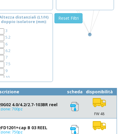
Altezza distanziali (L1/H)
Reset Filtri
doppio isolatore (mm)
3
5.2
6
6.2
7
7.5
9
10
12
12.5
scrizione
scheda
disponibilità
14
15
G02 4.0/4.2/2.7-103BR reel
zione: 700pz
15.24
FW 48
17
17.5
FD1201+cap B 03 REEL
18
zione: 750pz