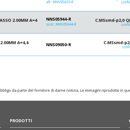
alt.:
NNS05620-R
17.5
confe
20
22.5
NNS05944-R
PASSO 2.00MM A=4
C.MSsmd-p2,0 Q
25
sost.:
NNS05644-R
confe
2.00MM A=4,4
C.MSsmd-p2,
NNS09050-R
conf
obbligo da parte del fornitore di darne notizia. Le immagini riprodotte in 
PRODOTTI