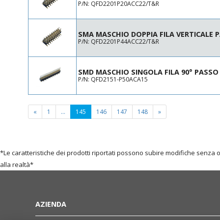
42
P/N: QFD2201P20ACC22/T&R
44
46
SMA MASCHIO DOPPIA FILA VERTICALE 
48
P/N: QFD2201P44ACC22/T&R
50
52
56
SMD MASCHIO SINGOLA FILA 90° PASSO 
P/N: QFD2151-P50ACA15
60
64
80
(current
«
1
...
145
146
147
148
»
82
page)
*Le caratteristiche dei prodotti riportati possono subire modifiche senza 
alla realtà*
AZIENDA