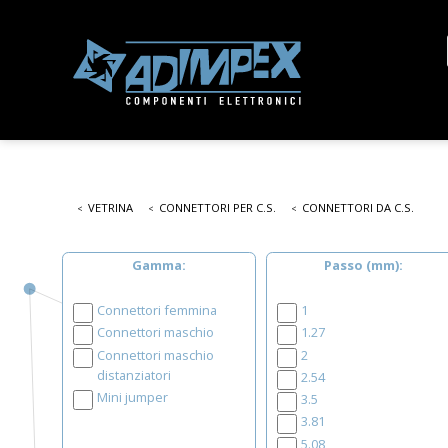
VETRINA
CONNETTORI PER C.S.
CONNETTORI DA C.S.
Gamma
Passo (mm)
Connettori femmina
1
Connettori maschio
1.27
Connettori maschio
2
distanziatori
2.54
Mini jumper
3.5
3.81
5.08