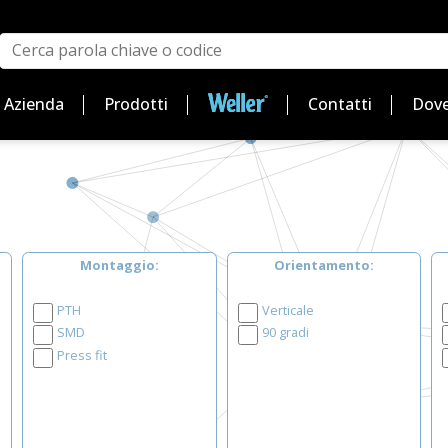
Azienda
Prodotti
Contatti
Dove
Montaggio
Orientamento
PTH
Verticale
SMD
90 gradi
Press fit