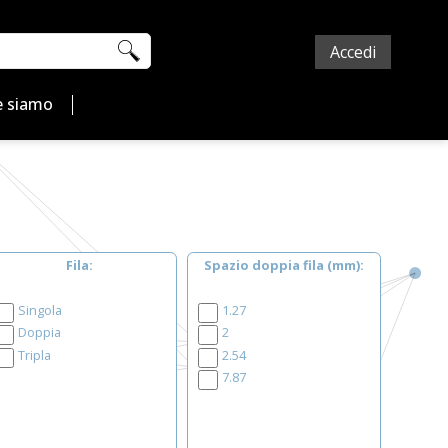
Accedi
 siamo
Fila
Spazio doppia fila (mm)
Singola
1.27
Doppia
2
Tripla
2.54
7.87