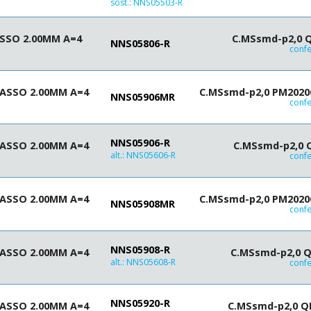
sost.:
NNS05503-R
4.9
5,7
5
5,9
5.2
SSO 2.00MM A=4
C.MSsmd-p2,0 Q
6,3
NNS05806-R
confe
6
7,1
6.1
8,5
6.45
PASSO 2.00MM A=4
C.MSsmd-p2,0 PM2020G0
NNS05906MR
7
confe
7.2
7.5
NNS05906-R
PASSO 2.00MM A=4
C.MSsmd-p2,0 
8.1
alt.:
NNS05606-R
confe
8.3
8.5
8.65
PASSO 2.00MM A=4
C.MSsmd-p2,0 PM2020G0
NNS05908MR
10
confe
11
11.2
NNS05908-R
PASSO 2.00MM A=4
C.MSsmd-p2,0 Q
12
alt.:
NNS05608-R
confe
12.5
14.5
15
NNS05920-R
PASSO 2.00MM A=4
C.MSsmd-p2,0 Q