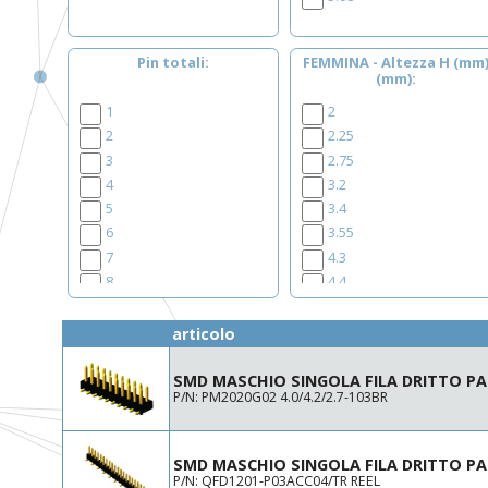
Pin totali
FEMMINA - Altezza H (mm
(mm)
1
2
2
2.25
3
2.75
4
3.2
5
3.4
6
3.55
7
4.3
8
4.4
9
4.6
10
5
articolo
11
5.7
12
5.9
SMD MASCHIO SINGOLA FILA DRITTO PA
P/N: PM2020G02 4.0/4.2/2.7-103BR
13
6.35
14
7.1
15
7.2
SMD MASCHIO SINGOLA FILA DRITTO PA
16
8.5
P/N: QFD1201-P03ACC04/TR REEL