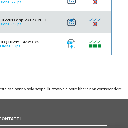
zione: 770pz
FD2201+cap 22+22 REEL
zione: 650pz
0 QFD2151 4/25+25
ezione: 12pz
questo sito hanno solo scopo illustrativo e potrebbero non corrispondere
CONTATTI