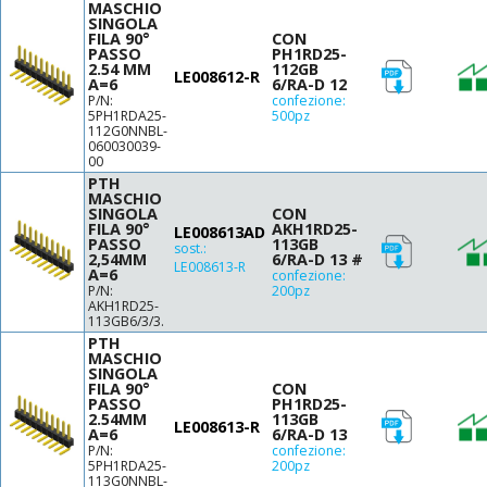
MASCHIO
SINGOLA
FILA 90°
CON
PASSO
PH1RD25-
2.54 MM
112GB
LE008612-R
A=6
6/RA-D 12
P/N:
confezione:
5PH1RDA25-
500pz
112G0NNBL-
060030039-
00
PTH
MASCHIO
SINGOLA
CON
FILA 90°
AKH1RD25-
LE008613AD
PASSO
113GB
sost.:
2,54MM
6/RA-D 13 #
LE008613-R
A=6
confezione:
P/N:
200pz
AKH1RD25-
113GB6/3/3.
PTH
MASCHIO
SINGOLA
FILA 90°
CON
PASSO
PH1RD25-
2.54MM
113GB
LE008613-R
A=6
6/RA-D 13
P/N:
confezione:
5PH1RDA25-
200pz
113G0NNBL-