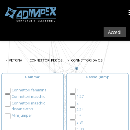
Accedi
VETRINA
CONNETTORI PER C.S.
CONNETTORI DA C.S.
Gamma
Passo (mm)
Connettori femmina
1
Connettori maschio
1.27
Connettori maschio
2
distanziatori
2.54
Mini jumper
3.5
3.81
5.08