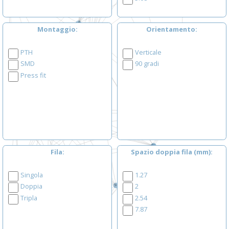
Montaggio
Orientamento
PTH
Verticale
SMD
90 gradi
Press fit
Fila
Spazio doppia fila (mm)
Singola
1.27
Doppia
2
Tripla
2.54
7.87