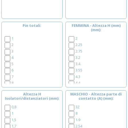
Pin totali
FEMMINA - Altezza H (mm)
(mm)
1
2
2
2.25
3
2.75
4
3.2
5
3.4
6
3.55
7
4.3
8
4.4
9
4.6
Altezza H
MASCHIO - Altezza parte di
10
5
Isolatori/distanziatori (mm)
contatto (A) (mm)
11
5.7
0,8
32
12
5.9
1
8
13
6.35
1,5
1.9
14
7.1
1,7
2.54
15
7.2