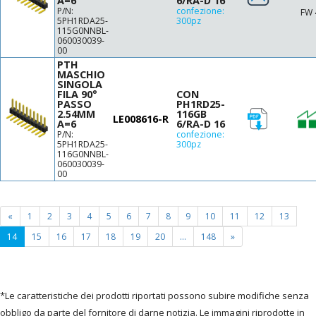
A=6
6/RA-D 16
P/N:
confezione:
FW 
5PH1RDA25-
300pz
115G0NNBL-
060030039-
00
PTH
MASCHIO
SINGOLA
FILA 90°
CON
PASSO
PH1RD25-
2.54MM
116GB
LE008616-R
A=6
6/RA-D 16
P/N:
confezione:
5PH1RDA25-
300pz
116G0NNBL-
060030039-
00
«
1
2
3
4
5
6
7
8
9
10
11
12
13
(current
14
15
16
17
18
19
20
...
148
»
page)
*Le caratteristiche dei prodotti riportati possono subire modifiche senza
obbligo da parte del fornitore di darne notizia. Le immagini riprodotte in