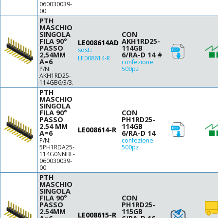
060030039-
00
PTH
MASCHIO
SINGOLA
CON
FILA 90°
AKH1RD25-
LE008614AD
PASSO
114GB
sost.:
2,54MM
6/RA-D 14 #
LE008614-R
A=6
confezione:
P/N:
500pz
AKH1RD25-
114GB6/3/3.
PTH
MASCHIO
SINGOLA
FILA 90°
CON
PASSO
PH1RD25-
2.54 MM
114GB
LE008614-R
A=6
6/RA-D 14
P/N:
confezione:
5PH1RDA25-
500pz
114G0NNBL-
060030039-
00
PTH
MASCHIO
SINGOLA
FILA 90°
CON
PASSO
PH1RD25-
2.54MM
115GB
LE008615-R