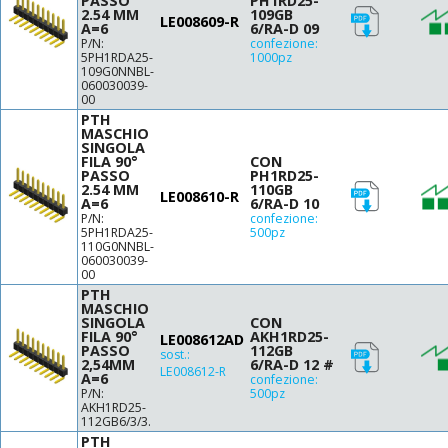
PASSO
PH1RD25-
17
7.5
2.54 MM
109GB
41
LE008609-R
A=6
6/RA-D 09
17.5
8.1
42
P/N:
confezione:
18
8.3
5PH1RDA25-
1000pz
44
109G0NNBL-
20
8.5
46
060030039-
22.5
00
8.65
48
25
PTH
10
50
MASCHIO
27.5
11
SINGOLA
52
FILA 90°
CON
30
11.2
56
PASSO
PH1RD25-
33
2.54 MM
110GB
12
60
LE008610-R
A=6
6/RA-D 10
12.5
64
P/N:
confezione:
5PH1RDA25-
500pz
14.5
80
110G0NNBL-
15
060030039-
82
00
17.5
PTH
20
MASCHIO
SINGOLA
CON
22.5
FILA 90°
AKH1RD25-
LE008612AD
25
PASSO
112GB
sost.:
2,54MM
6/RA-D 12 #
LE008612-R
A=6
confezione:
P/N:
500pz
AKH1RD25-
112GB6/3/3.
PTH