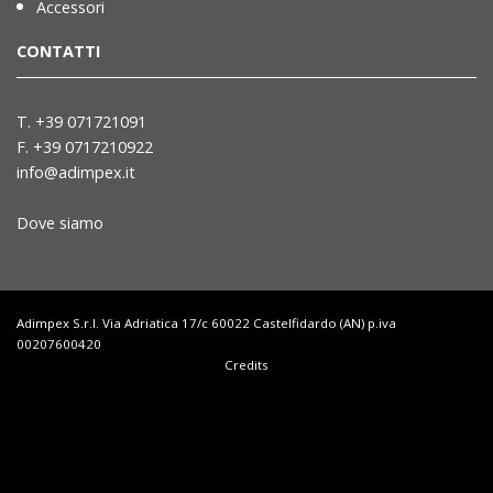
Accessori
CONTATTI
T. +39 071721091
F. +39 0717210922
info@adimpex.it
Dove siamo
Adimpex S.r.l. Via Adriatica 17/c 60022 Castelfidardo (AN) p.iva
00207600420
Credits